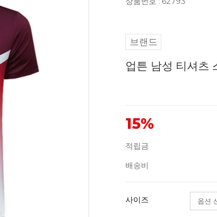
상품번호 : 62793
브랜드
업튼 남성 티셔츠 
15%
적립금
배송비
사이즈