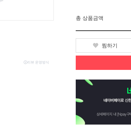
총 상품금액
찜하기