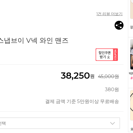
1
건 리뷰 더보기
스냅브이 V넥 와인 맨즈
38,250
원
45,000원
380원
결제 금액 기준 5만원이상 무료배송