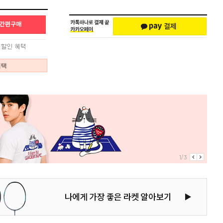
혜택
1/3