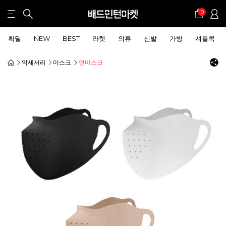
0
확딜
NEW
BEST
라켓
의류
신발
가방
셔틀콕
악세서리
마스크
면마스크