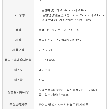
120
S(일반여성) : 가로 34cm × 세로 14cm
크기, 중량
M(일반남성/얼굴큰여성) : 가로 35cm × 세로 15cm
L(얼굴큰남성) : 가로 37cm × 세로 16cm
색상
블랙(118), 화이트(119), 스킨(120)
재질
폴리에스터 92%, 폴리우레탄 8%
제품구성
마스크 1개
동일모델의 출시년월
2021년 05월
제조자
패기앤코
제조국
한국
자외선을 차단해주고 격한 운동에도 편리하게
상품별 세부사양
쓸수있는 자외선마스크
품질보증기준
관련법 및 소비자분쟁해결 규정에 따름