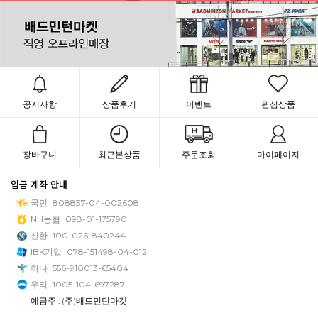
공지사항
상품후기
이벤트
관심상품
장바구니
최근본상품
주문조회
마이페이지
입금 계좌 안내
국민
808837-04-002608
NH농협
098-01-175790
신한
100-026-840244
IBK기업
078-151498-04-012
하나
556-910013-65404
우리
1005-104-697287
예금주 : (주)배드민턴마켓