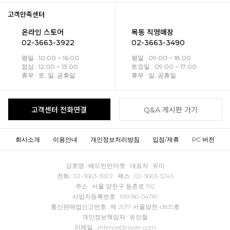
고객만족센터
온라인 스토어
목동 직영매장
02-3663-3922
02-3663-3490
평일 : 10:00 ~ 16:00
평일 : 09:00 ~ 18:00
점심 : 12:00 ~ 13:00
토요일 : 09:00 ~ 17:00
휴무 : 토, 일, 공휴일
휴무 : 일, 공휴일
고객센터 전화연결
Q&A 게시판 가기
회사소개
이용안내
개인정보처리방침
입점/제휴
PC 버전
상호명 : 배드민턴마켓 대표자 : 유미
전화 : 02-3663-3922 팩스 : 02-3663-3245
주소 : 서울 양천구 등촌로 192
사업자등록번호 : 109-86-04781
통신판매업신고번호 : 제 2017-서울양천-0835호
개인정보책임자 : 유인철
이메일 : shfence@naver.com