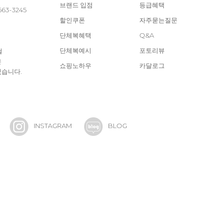
브랜드 입점
등급혜택
663-3245
할인쿠폰
자주묻는질문
단체복혜택
Q&A
단체복예시
포토리뷰
철
은
쇼핑노하우
카달로그
있습니다.
INSTAGRAM
BLOG