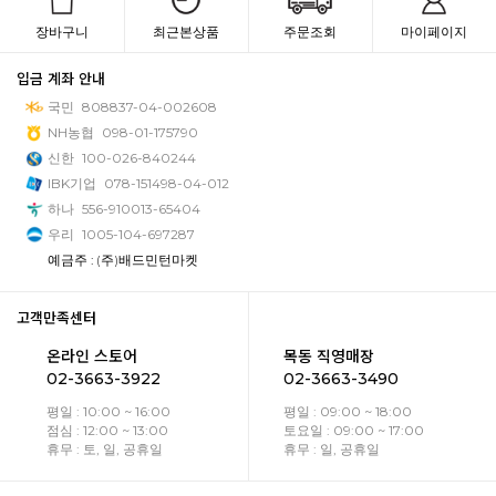
장바구니
최근본상품
주문조회
마이페이지
입금 계좌 안내
국민
808837-04-002608
NH농협
098-01-175790
신한
100-026-840244
IBK기업
078-151498-04-012
하나
556-910013-65404
우리
1005-104-697287
예금주 : (주)배드민턴마켓
고객만족센터
온라인 스토어
목동 직영매장
02-3663-3922
02-3663-3490
평일 : 10:00 ~ 16:00
평일 : 09:00 ~ 18:00
점심 : 12:00 ~ 13:00
토요일 : 09:00 ~ 17:00
휴무 : 토, 일, 공휴일
휴무 : 일, 공휴일