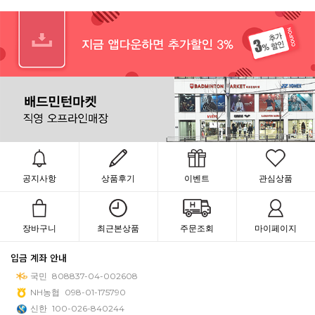
공지사항
상품후기
이벤트
관심상품
장바구니
최근본상품
주문조회
마이페이지
입금 계좌 안내
국민
808837-04-002608
NH농협
098-01-175790
신한
100-026-840244