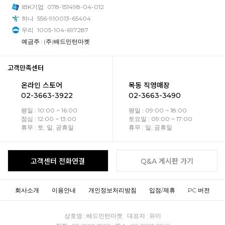
IBK기업
078-151498-04-012
하나
556-910013-65404
우리
1005-104-697287
예금주 : (주)배드민턴마켓
고객만족센터
온라인 스토어
목동 직영매장
02-3663-3922
02-3663-3490
평일 : 10:00 ~ 16:00
평일 : 09:00 ~ 18:00
점심 : 12:00 ~ 13:00
토요일 : 09:00 ~ 17:00
휴무 : 토, 일, 공휴일
휴무 : 일, 공휴일
고객센터 전화연결
Q&A 게시판 가기
회사소개
이용안내
개인정보처리방침
입점/제휴
PC 버전
상호명 : 배드민턴마켓 대표자 : 유미