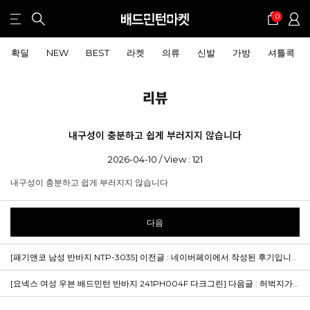
0
확딜
NEW
BEST
라켓
의류
신발
가방
셔틀콕
리뷰
내구성이 충분하고 쉽게 부러지지 않습니다
2026-04-10 / View : 121
내구성이 충분하고 쉽게 부러지지 않습니다
다음
[패기앤코 남성 반바지 NTP-3035]
이전글 : 네이버페이에서 작성된 후기입니다.
[요넥스 여성 우븐 배드민턴 반바지 241PH004F 다크그린]
다음글 : 허벅지가 좀 붙는데 그거 빼곤 다 만족스럽습니다