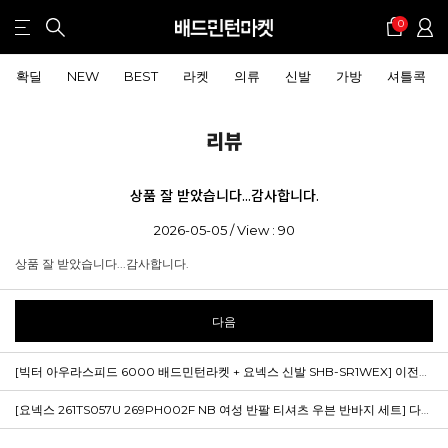
0
확딜
NEW
BEST
라켓
의류
신발
가방
셔틀콕
리뷰
상품 잘 받았습니다...감사합니다.
2026-05-05 / View : 90
상품 잘 받았습니다...감사합니다.
다음
[빅터 아우라스피드 6000 배드민턴라켓 + 요넥스 신발 SHB-SR1WEX]
이전글 : 네이버페이에서 작성된 후기입니다.
[요넥스 261TS057U 269PH002F NB 여성 반팔 티셔츠 우븐 반바지 세트]
다음글 : 깔끔하고 시원해보여서 여름에 엄청 잘 입을거 같아요!!