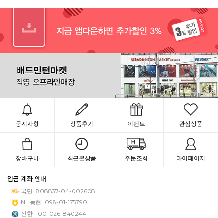
공지사항
상품후기
이벤트
관심상품
장바구니
최근본상품
주문조회
마이페이지
입금 계좌 안내
국민
808837-04-002608
NH농협
098-01-175790
신한
100-026-840244