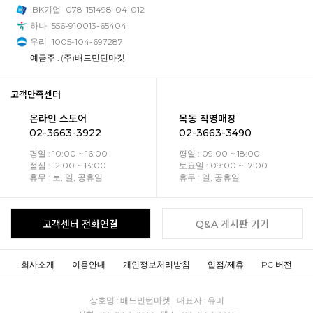
IBK기업
078-151498-04-012
하나
556-910013-65404
우리
1005-104-697287
예금주 : (주)배드민턴마켓
고객만족센터
온라인 스토어
목동 직영매장
02-3663-3922
02-3663-3490
평일 : 10:00 ~ 16:00
평일 : 09:00 ~ 18:00
점심 : 12:00 ~ 13:00
토요일 : 09:00 ~ 17:00
휴무 : 토, 일, 공휴일
휴무 : 일, 공휴일
고객센터 전화연결
Q&A 게시판 가기
회사소개
이용안내
개인정보처리방침
입점/제휴
PC 버전
상호명 : 배드민턴마켓 대표자 : 유미