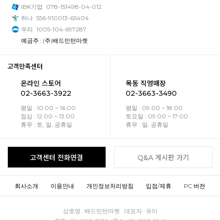
IBK기업
078-151498-04-012
하나
556-910013-65404
우리
1005-104-697287
예금주 : (주)배드민턴마켓
고객만족센터
온라인 스토어
목동 직영매장
02-3663-3922
02-3663-3490
평일 : 10:00 ~ 16:00
평일 : 09:00 ~ 18:00
점심 : 12:00 ~ 13:00
토요일 : 09:00 ~ 17:00
휴무 : 토, 일, 공휴일
휴무 : 일, 공휴일
고객센터 전화연결
Q&A 게시판 가기
회사소개
이용안내
개인정보처리방침
입점/제휴
PC 버전
상호명 : 배드민턴마켓 대표자 : 유미