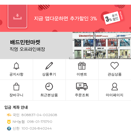
공지사항
상품후기
이벤트
관심상품
장바구니
최근본상품
주문조회
마이페이지
입금 계좌 안내
국민
808837-04-002608
NH농협
098-01-175790
신한
100-026-840244