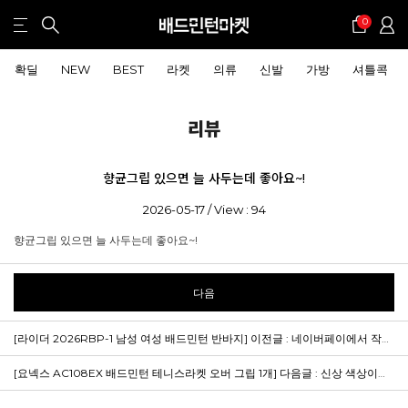
0
확딜
NEW
BEST
라켓
의류
신발
가방
셔틀콕
리뷰
향균그립 있으면 늘 사두는데 좋아요~!
2026-05-17 / View : 94
향균그립 있으면 늘 사두는데 좋아요~!
다음
[라이더 2026RBP-1 남성 여성 배드민턴 반바지]
이전글 : 네이버페이에서 작성된 후기입니다.
[요넥스 AC108EX 배드민턴 테니스라켓 오버 그립 1개]
다음글 : 신상 색상이여서 샀는데 맘에 듭니당~ㅎㅎ