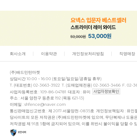
회사소개
이용약관
개인정보처리방침
직영매장
(주)배드민턴마켓
상담시간 10:00 ~ 16:00 (토요일/일요일/공휴일 휴무)
T. (대표번호) 02-3663-3922 T. (도매업체전용) 02-3663-3466 F. 02-3
사업자등록번호 : 109-86-04781 대표자 : 유미
주소 : 서울 양천구 등촌로 192 (목동 621-13)
이메일 : shfence@naver.com
통신판매업신고번호 : 제 2017-서울양천-0835호 개인정보책임자 : 유인
당사이트의 모든 저작권은 (주)배드민턴마켓에 있으며, 무단복제나 도용
저작권법 제 91조 5항에 금지되어 있으며, 이를 위반시 불이익을 당할 수 