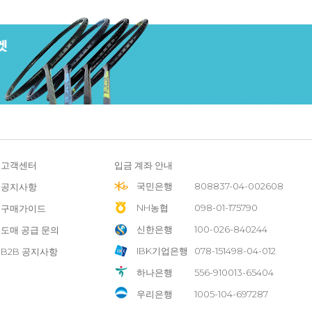
고객센터
입금 계좌 안내
국민은행
808837-04-002608
공지사항
NH농협
098-01-175790
구매가이드
신한은행
100-026-840244
도매 공급 문의
IBK기업은행
078-151498-04-012
B2B 공지사항
하나은행
556-910013-65404
우리은행
1005-104-697287