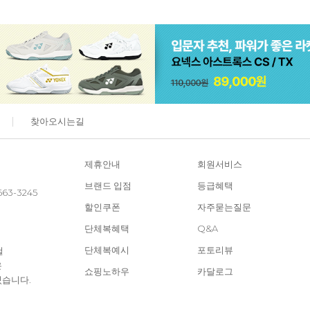
찾아오시는길
제휴안내
회원서비스
브랜드 입점
등급혜택
663-3245
할인쿠폰
자주묻는질문
단체복혜택
Q&A
단체복예시
포토리뷰
철
은
쇼핑노하우
카달로그
있습니다.