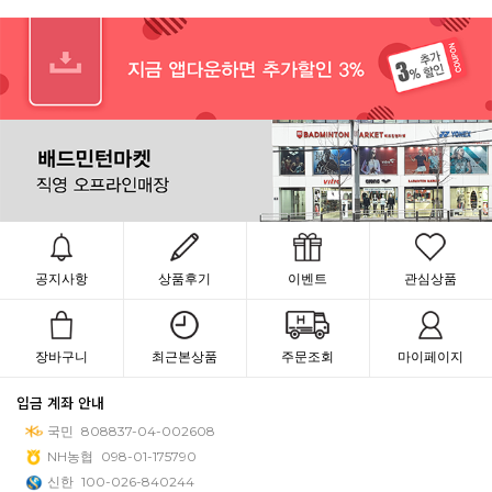
공지사항
상품후기
이벤트
관심상품
장바구니
최근본상품
주문조회
마이페이지
입금 계좌 안내
국민
808837-04-002608
NH농협
098-01-175790
신한
100-026-840244