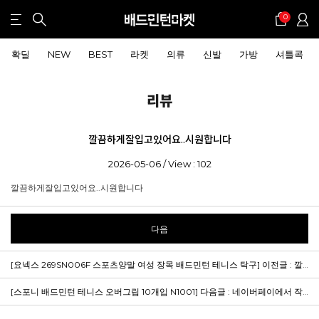
0
확딜
NEW
BEST
라켓
의류
신발
가방
셔틀콕
리뷰
깔끔하게잘입고있어요..시원합니다
2026-05-06 / View : 102
깔끔하게잘입고있어요..시원합니다
다음
[요넥스 269SN006F 스포츠양말 여성 장목 배드민턴 테니스 탁구]
이전글 : 깔끔하고쫀쫀해서좋아요
[스포니 배드민턴 테니스 오버그립 10개입 N1001]
다음글 : 네이버페이에서 작성된 후기입니다.