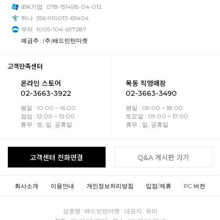
IBK기업
078-151498-04-012
하나
556-910013-65404
우리
1005-104-697287
예금주 : (주)배드민턴마켓
고객만족센터
온라인 스토어
목동 직영매장
02-3663-3922
02-3663-3490
평일 : 10:00 ~ 16:00
평일 : 09:00 ~ 18:00
점심 : 12:00 ~ 13:00
토요일 : 09:00 ~ 17:00
휴무 : 토, 일, 공휴일
휴무 : 일, 공휴일
고객센터 전화연결
Q&A 게시판 가기
회사소개
이용안내
개인정보처리방침
입점/제휴
PC 버전
상호명 : 배드민턴마켓 대표자 : 유미