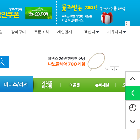
입
장바구니
주문조회
개인결제
고객센터
커뮤니티
2/3