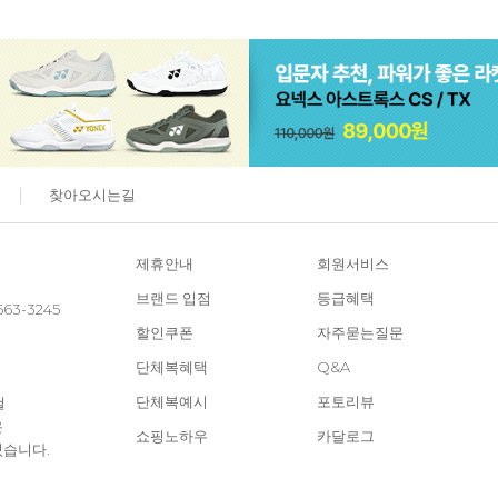
찾아오시는길
제휴안내
회원서비스
브랜드 입점
등급혜택
663-3245
할인쿠폰
자주묻는질문
단체복혜택
Q&A
단체복예시
포토리뷰
철
은
쇼핑노하우
카달로그
있습니다.