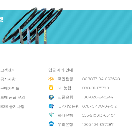
고객센터
입금 계좌 안내
국민은행
808837-04-002608
공지사항
NH농협
098-01-175790
구매가이드
신한은행
100-026-840244
도매 공급 문의
IBK기업은행
078-151498-04-012
B2B 공지사항
하나은행
556-910013-65404
우리은행
1005-104-697287