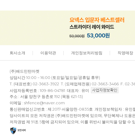
회사소개
이용약관
개인정보처리방침
직영매장
(주)배드민턴마켓
상담시간 10:00 ~ 16:00 (토요일/일요일/공휴일 휴무)
T. (대표번호) 02-3663-3922 T. (도매업체전용) 02-3663-3466 F. 02-3
사업자등록번호 : 109-86-04781 대표자 : 유미
주소 : 서울 양천구 등촌로 192 (목동 621-13)
이메일 : shfence@naver.com
통신판매업신고번호 : 제 2017-서울양천-0835호 개인정보책임자 : 유인
당사이트의 모든 저작권은 (주)배드민턴마켓에 있으며, 무단복제나 도용
저작권법 제 91조 5항에 금지되어 있으며, 이를 위반시 불이익을 당할 수 