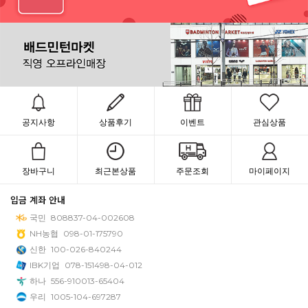
공지사항
상품후기
이벤트
관심상품
장바구니
최근본상품
주문조회
마이페이지
입금 계좌 안내
국민
808837-04-002608
NH농협
098-01-175790
신한
100-026-840244
IBK기업
078-151498-04-012
하나
556-910013-65404
우리
1005-104-697287