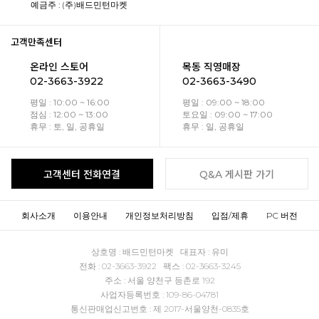
예금주 : (주)배드민턴마켓
고객만족센터
온라인 스토어
목동 직영매장
02-3663-3922
02-3663-3490
평일 : 10:00 ~ 16:00
평일 : 09:00 ~ 18:00
점심 : 12:00 ~ 13:00
토요일 : 09:00 ~ 17:00
휴무 : 토, 일, 공휴일
휴무 : 일, 공휴일
고객센터 전화연결
Q&A 게시판 가기
회사소개
이용안내
개인정보처리방침
입점/제휴
PC 버전
상호명 : 배드민턴마켓 대표자 : 유미
전화 : 02-3663-3922 팩스 : 02-3663-3245
주소 : 서울 양천구 등촌로 192
사업자등록번호 : 109-86-04781
통신판매업신고번호 : 제 2017-서울양천-0835호