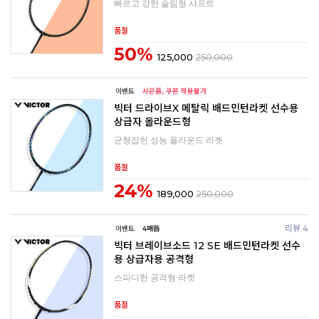
빠르고 강한 슬림형 샤프트
품절
50%
125,000
250,000
빅터 드라이브X 메탈릭 배드민턴라켓 선수용
상급자 올라운드형
균형잡힌 성능 올라운드 라켓
품절
24%
189,000
250,000
리뷰 4
빅터 브레이브소드 12 SE 배드민턴라켓 선수
용 상급자용 공격형
스피디한 공격형 라켓
품절