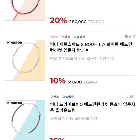
20%
280,000
350,000
리뷰 2
빅터 제트스피드 S 800HT A 화이트 배드민
턴라켓 입문자 방과후
빠르고 컨트롤이 쉬운 입문자 추천 라켓
10%
59,400
66,000
리뷰 1
빅터 드라이브X 0 배드민턴라켓 동호인 입문자
용 올라운드형
균형잡힌 성능 올라운드 라켓