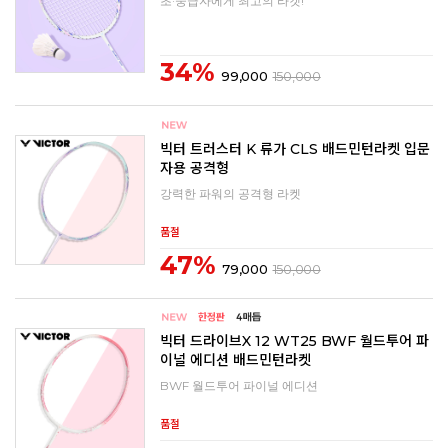
초·중급자에게 최고의 라켓!
34%
99,000
150,000
빅터 트러스터 K 류가 CLS 배드민턴라켓 입문
자용 공격형
강력한 파워의 공격형 라켓
품절
47%
79,000
150,000
빅터 드라이브X 12 WT25 BWF 월드투어 파
이널 에디션 배드민턴라켓
BWF 월드투어 파이널 에디션
품절