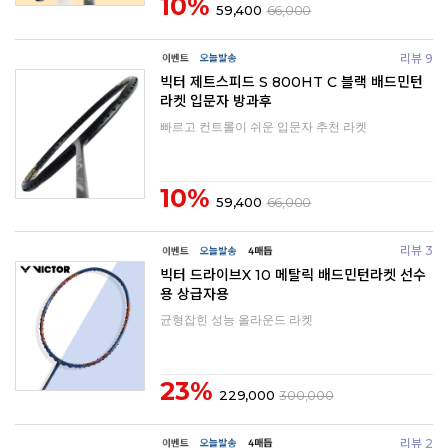
10%
59,400
66,000
리뷰 9
빅터 제트스피드 S 800HT C 블랙 배드민턴
라켓 입문자 방과후
빠르고 컨트롤이 쉬운 입문자 추천 라켓
10%
59,400
66,000
리뷰 3
빅터 드라이브X 10 메탈릭 배드민턴라켓 선수
용 상급자용
균형잡힌 성능 올라운드 라켓
23%
229,000
300,000
리뷰 2