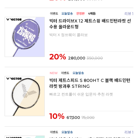
리뷰 1
빅터 드라이브X 12 제트스윙 배드민턴라켓 선
수용 올라운드형
빅터 X 정쓰웨이 콜라보
20%
280,000
350,000
빅터 제트스피드 S 800HT C 블랙 배드민턴
라켓 방과후 STRING
빠르고 컨트롤이 쉬운 입문자 추천 라켓
10%
67,500
75,000
리뷰 1