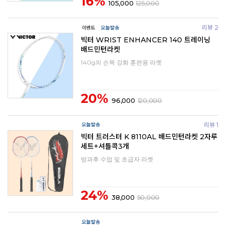
16%
105,000
125,000
리뷰 2
빅터 WRIST ENHANCER 140 트레이닝
배드민턴라켓
140g의 손목 강화 훈련용 라켓
20%
96,000
120,000
리뷰 1
빅터 트러스터 K 8110AL 배드민턴라켓 2자루
세트+셔틀콕3개
방과후 수업 및 초급자 라켓
24%
38,000
50,000