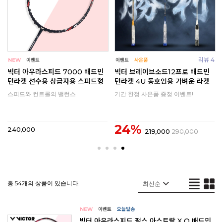
리뷰 4
빅터 아우라스피드 7000 배드민
빅터 브레이브소드12프로 배드민
턴라켓 선수용 상급자용 스피드형
턴라켓 4U 동호인용 가벼운 라켓
스피드와 컨트롤의 밸런스
기간 한정 사은품 증정 이벤트!
24%
240,000
219,000
290,000
총 54개의 상품이 있습니다.
빅터 아우라스피드 펄스 아스트랄 X Q 배드민