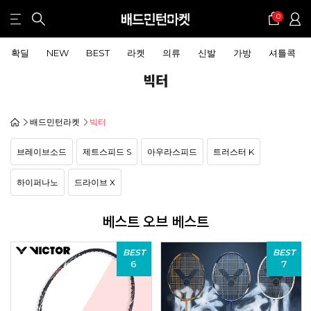
0
확딜
NEW
BEST
라켓
의류
신발
가방
셔틀콕
빅터
배드민턴라켓
빅터
브레이브소드
제트스피드 S
아우라스피드
트러스터 K
하이퍼나노
드라이브 X
베스트 오브 베스트
BEST
BEST
6
7