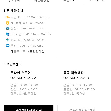
장바구니
최근본상품
주문조회
마이페이지
입금 계좌 안내
국민
808837-04-002608
NH농협
098-01-175790
신한
100-026-840244
IBK기업
078-151498-04-012
하나
556-910013-65404
우리
1005-104-697287
예금주 : (주)배드민턴마켓
고객만족센터
온라인 스토어
목동 직영매장
02-3663-3922
02-3663-3490
평일 : 10:00 ~ 16:00
평일 : 09:00 ~ 18:00
점심 : 12:00 ~ 13:00
토요일 : 09:00 ~ 17:00
휴무 : 토, 일, 공휴일
휴무 : 일, 공휴일
고객센터 전화연결
Q&A 게시판 가기