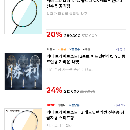
빅터 트러스터 KFC 울트라 CX 배드민턴라켓
선수용 공격형
강력한 파워의 공격형 라켓
20%
280,000
350,000
리뷰 4
빅터 브레이브소드12프로 배드민턴라켓 4U 동
호인용 가벼운 라켓
기간 한정 사은품 증정 이벤트!
24%
219,000
290,000
리뷰 97
빅터 브레이브소드 12 배드민턴라켓 선수용 상
급자용 스피드형
빅터 스테디 셀러