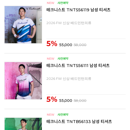
테크니스트 TNTS56119 남성 티셔츠
2026 FW 신상 배드민턴의류
5%
55,000
58,000
테크니스트 TNTS56111 남성 티셔츠
2026 FW 신상 배드민턴의류
5%
55,000
58,000
테크니스트 TNTB56133 남성 티셔츠