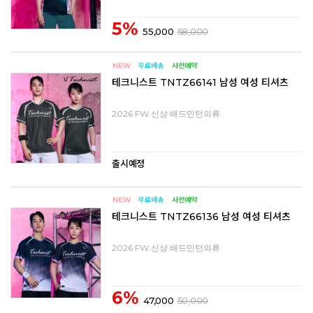
5%
55,000
58,000
테크니스트 TNTZ66141 남성 여성 티셔츠
2026 FW 신상 배드민턴의류
출시예정
테크니스트 TNTZ66136 남성 여성 티셔츠
2026 FW 신상 배드민턴의류
6%
47,000
50,000