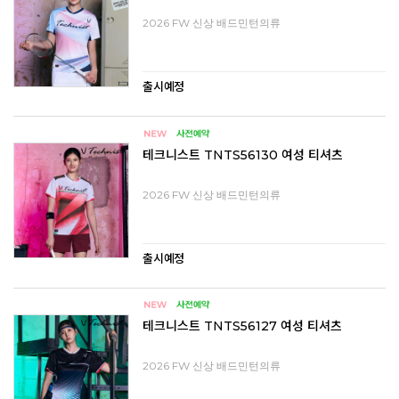
2026 FW 신상 배드민턴의류
출시예정
테크니스트 TNTS56130 여성 티셔츠
2026 FW 신상 배드민턴의류
출시예정
테크니스트 TNTS56127 여성 티셔츠
2026 FW 신상 배드민턴의류