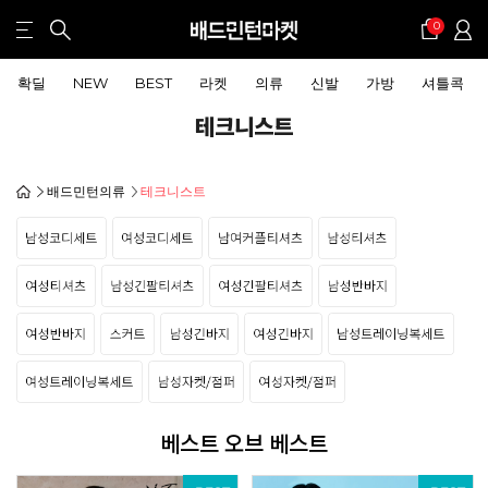
0
확딜
NEW
BEST
라켓
의류
신발
가방
셔틀콕
테크니스트
배드민턴의류
테크니스트
베스트 오브 베스트