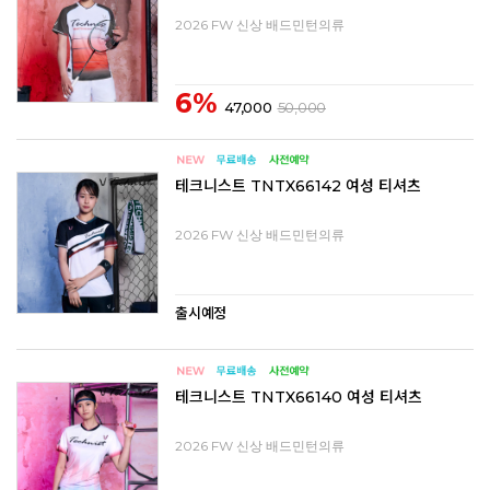
2026 FW 신상 배드민턴의류
6%
47,000
50,000
테크니스트 TNTX66142 여성 티셔츠
2026 FW 신상 배드민턴의류
출시예정
테크니스트 TNTX66140 여성 티셔츠
2026 FW 신상 배드민턴의류