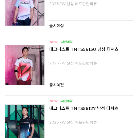
2026 FW 신상 배드민턴의류
출시예정
테크니스트 TNTS56130 남성 티셔츠
2026 FW 신상 배드민턴의류
출시예정
테크니스트 TNTS56127 남성 티셔츠
2026 FW 신상 배드민턴의류