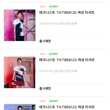
테크니스트 TNTB56125 여성 티셔츠
2026 FW 신상 배드민턴의류
출시예정
테크니스트 TNTB56123 여성 티셔츠
2026 FW 신상 배드민턴의류
출시예정
테크니스트 TNTB56122 여성 티셔츠