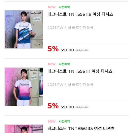
테크니스트 TNTS56119 여성 티셔츠
2026 FW 신상 배드민턴의류
5%
55,000
58,000
테크니스트 TNTS56111 여성 티셔츠
2026 FW 신상 배드민턴의류
5%
55,000
58,000
테크니스트 TNTB56133 여성 티셔츠