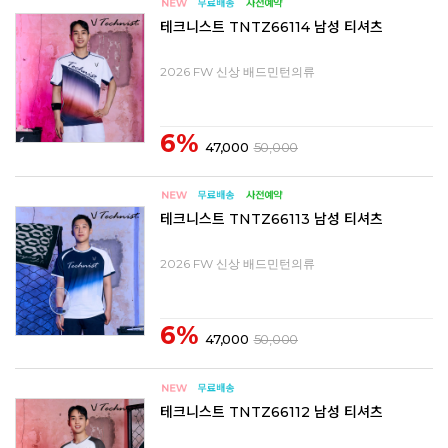
테크니스트 TNTZ66114 남성 티셔츠
2026 FW 신상 배드민턴의류
6%
47,000
50,000
테크니스트 TNTZ66113 남성 티셔츠
2026 FW 신상 배드민턴의류
6%
47,000
50,000
테크니스트 TNTZ66112 남성 티셔츠