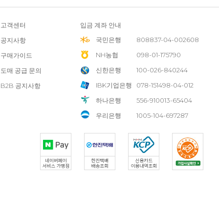
고객센터
입금 계좌 안내
국민은행
808837-04-002608
공지사항
NH농협
098-01-175790
구매가이드
신한은행
100-026-840244
도매 공급 문의
IBK기업은행
078-151498-04-012
B2B 공지사항
하나은행
556-910013-65404
우리은행
1005-104-697287