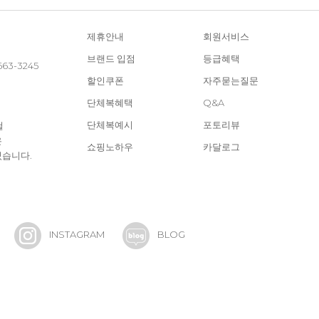
제휴안내
회원서비스
브랜드 입점
등급혜택
663-3245
할인쿠폰
자주묻는질문
단체복혜택
Q&A
단체복예시
포토리뷰
철
은
쇼핑노하우
카달로그
있습니다.
INSTAGRAM
BLOG