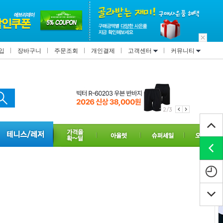
입
장바구니
주문조회
개인결제
고객센터
커뮤니티
2/3