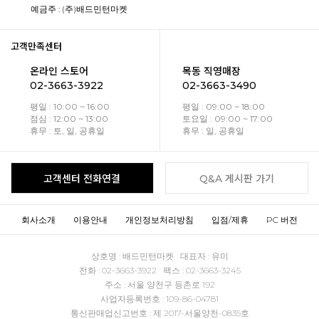
예금주 : (주)배드민턴마켓
고객만족센터
온라인 스토어
목동 직영매장
02-3663-3922
02-3663-3490
평일 : 10:00 ~ 16:00
평일 : 09:00 ~ 18:00
점심 : 12:00 ~ 13:00
토요일 : 09:00 ~ 17:00
휴무 : 토, 일, 공휴일
휴무 : 일, 공휴일
고객센터 전화연결
Q&A 게시판 가기
회사소개
이용안내
개인정보처리방침
입점/제휴
PC 버전
상호명 : 배드민턴마켓 대표자 : 유미
전화 : 02-3663-3922 팩스 : 02-3663-3245
주소 : 서울 양천구 등촌로 192
사업자등록번호 : 109-86-04781
통신판매업신고번호 : 제 2017-서울양천-0835호