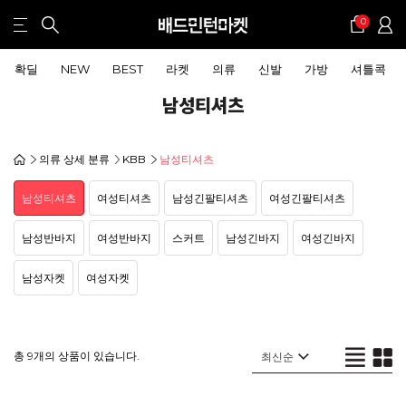
0
확딜
NEW
BEST
라켓
의류
신발
가방
셔틀콕
남성티셔츠
의류 상세 분류
KBB
남성티셔츠
남성티셔츠
여성티셔츠
남성긴팔티셔츠
여성긴팔티셔츠
남성반바지
여성반바지
스커트
남성긴바지
여성긴바지
남성자켓
여성자켓
총 9개의 상품이 있습니다.