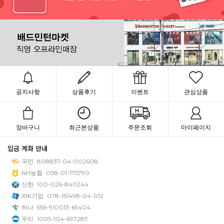
공지사항
상품후기
이벤트
관심상품
장바구니
최근본상품
주문조회
마이페이지
입금 계좌 안내
국민
808837-04-002608
NH농협
098-01-175790
신한
100-026-840244
IBK기업
078-151498-04-012
하나
556-910013-65404
우리
1005-104-697287