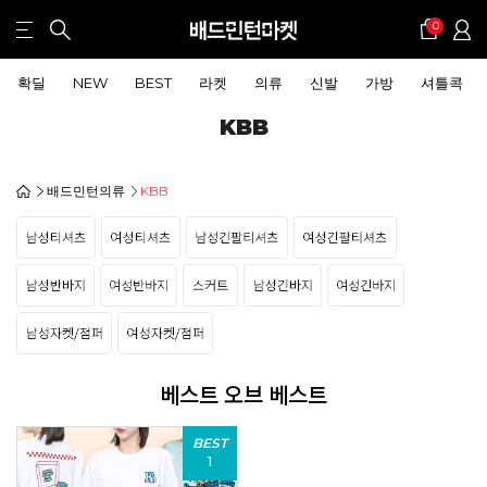
0
확딜
NEW
BEST
라켓
의류
신발
가방
셔틀콕
KBB
배드민턴의류
KBB
베스트 오브 베스트
BEST
1