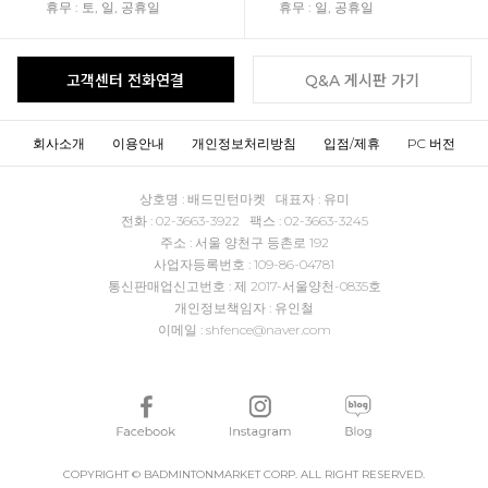
휴무 : 토, 일, 공휴일
휴무 : 일, 공휴일
고객센터 전화연결
Q&A 게시판 가기
회사소개
이용안내
개인정보처리방침
입점/제휴
PC 버전
상호명 : 배드민턴마켓 대표자 : 유미
전화 : 02-3663-3922 팩스 : 02-3663-3245
주소 : 서울 양천구 등촌로 192
사업자등록번호 : 109-86-04781
통신판매업신고번호 : 제 2017-서울양천-0835호
개인정보책임자 : 유인철
이메일 : shfence@naver.com
COPYRIGHT © BADMINTONMARKET CORP. ALL RIGHT RESERVED.