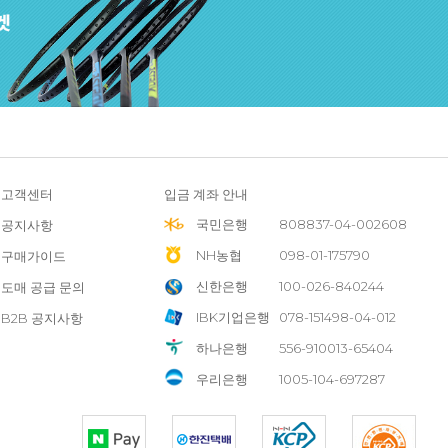
고객센터
입금 계좌 안내
국민은행
808837-04-002608
공지사항
NH농협
098-01-175790
구매가이드
신한은행
100-026-840244
도매 공급 문의
IBK기업은행
078-151498-04-012
B2B 공지사항
하나은행
556-910013-65404
우리은행
1005-104-697287