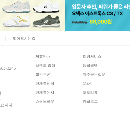
찾아오시는길
제휴안내
회원서비스
브랜드 입점
등급혜택
663-3245
할인쿠폰
자주묻는질문
단체복혜택
Q&A
단체복예시
포토리뷰
철
은
쇼핑노하우
카달로그
있습니다.