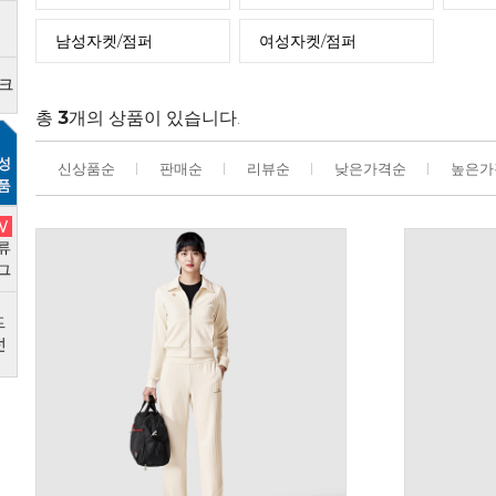
남성자켓/점퍼
여성자켓/점퍼
총
3
개의 상품이 있습니다.
신상품순
판매순
리뷰순
낮은가격순
높은가