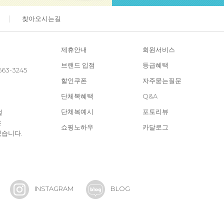
찾아오시는길
제휴안내
회원서비스
브랜드 입점
등급혜택
663-3245
할인쿠폰
자주묻는질문
단체복혜택
Q&A
단체복예시
포토리뷰
철
은
쇼핑노하우
카달로그
있습니다.
INSTAGRAM
BLOG