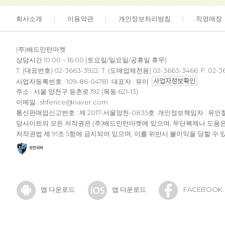
회사소개
이용약관
개인정보처리방침
직영매장
(주)배드민턴마켓
상담시간 10:00 ~ 16:00 (토요일/일요일/공휴일 휴무)
T. (대표번호) 02-3663-3922 T. (도매업체전용) 02-3663-3466 F. 02-3
사업자등록번호 : 109-86-04781 대표자 : 유미
주소 : 서울 양천구 등촌로 192 (목동 621-13)
이메일 : shfence@naver.com
통신판매업신고번호 : 제 2017-서울양천-0835호 개인정보책임자 : 유인
당사이트의 모든 저작권은 (주)배드민턴마켓에 있으며, 무단복제나 도용
저작권법 제 91조 5항에 금지되어 있으며, 이를 위반시 불이익을 당할 수 
앱 다운로드
앱 다운로드
FACEBOOK