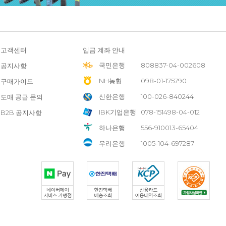
고객센터
입금 계좌 안내
국민은행
808837-04-002608
공지사항
NH농협
098-01-175790
구매가이드
신한은행
100-026-840244
도매 공급 문의
IBK기업은행
078-151498-04-012
B2B 공지사항
하나은행
556-910013-65404
우리은행
1005-104-697287