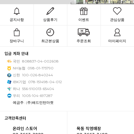
공지사항
상품후기
이벤트
관심상품
장바구니
최근본상품
주문조회
마이페이지
입금 계좌 안내
국민
808837-04-002608
NH농협
098-01-175790
신한
100-026-840244
IBK기업
078-151498-04-012
하나
556-910013-65404
우리
1005-104-697287
예금주 : (주)배드민턴마켓
고객만족센터
온라인 스토어
목동 직영매장