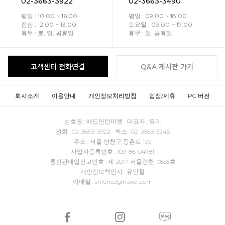
02-3663-3922
02-3663-3490
평일 : 10:00 ~ 16:00
평일 : 09:00 ~ 18:00
점심 : 12:00 ~ 13:00
토요일 : 09:00 ~ 17:00
휴무 : 토, 일, 공휴일
휴무 : 일, 공휴일
고객센터 전화연결
Q&A 게시판 가기
회사소개
이용안내
개인정보처리방침
입점/제휴
PC 버전
상호명 : 배드민턴마켓 대표자 : 유미
전화 : 02-3663-3922 팩스 : 02-3663-3245
주소 : 서울 양천구 등촌로 192
사업자등록번호 : 109-86-04781
통신판매업신고번호 : 제 2017-서울양천-0835호
개인정보책임자 : 유인철
이메일 : shfence@naver.com