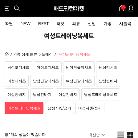
0
확딜
NEW
BEST
라켓
의류
신발
가방
셔틀콕
여성트레이닝복세트
의류 상세 분류
노에러
여성트레이닝복세트
남성코디세트
여성코디세트
남여커플티셔츠
남성티셔츠
여성티셔츠
남성긴팔티셔츠
여성긴팔티셔츠
남성반바지
여성반바지
남성긴바지
여성긴바지
남성트레이닝복세트
여성트레이닝복세트
남성자켓/점퍼
여성자켓/점퍼
총 1개의 상품이 있습니다.