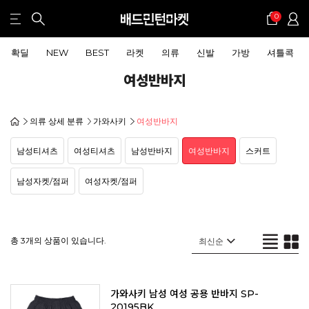
0
확딜
NEW
BEST
라켓
의류
신발
가방
셔틀콕
여성반바지
의류 상세 분류
가와사키
여성반바지
남성티셔츠
여성티셔츠
남성반바지
여성반바지
스커트
남성자켓/점퍼
여성자켓/점퍼
총 3개의 상품이 있습니다.
가와사키 남성 여성 공용 반바지 SP-
20195BK