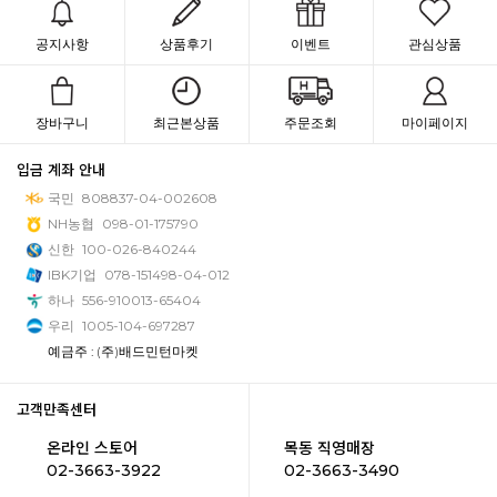
공지사항
상품후기
이벤트
관심상품
장바구니
최근본상품
주문조회
마이페이지
입금 계좌 안내
국민
808837-04-002608
NH농협
098-01-175790
신한
100-026-840244
IBK기업
078-151498-04-012
하나
556-910013-65404
우리
1005-104-697287
예금주 : (주)배드민턴마켓
고객만족센터
온라인 스토어
목동 직영매장
02-3663-3922
02-3663-3490