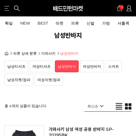
0
확딜
NEW
BEST
라켓
의류
신발
가방
셔틀콕
남성반바지
의류 상세 분류
가와사키
남성반바지
남성티셔츠
여성티셔츠
남성반바지
여성반바지
스커트
남성자켓/점퍼
여성자켓/점퍼
총 4개의 상품이 있습니다.
가와사키 남성 여성 공용 반바지 SP-
20195BK