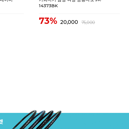
14373BK
73%
20,000
75,000