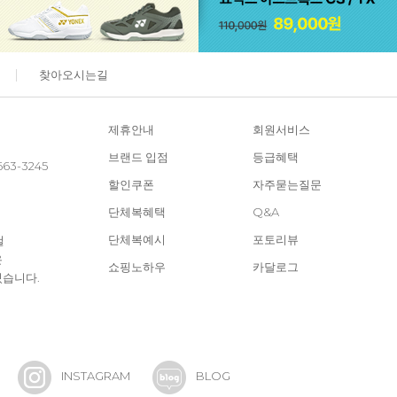
찾아오시는길
제휴안내
회원서비스
브랜드 입점
등급혜택
663-3245
할인쿠폰
자주묻는질문
단체복혜택
Q&A
단체복예시
포토리뷰
철
은
쇼핑노하우
카달로그
있습니다.
INSTAGRAM
BLOG