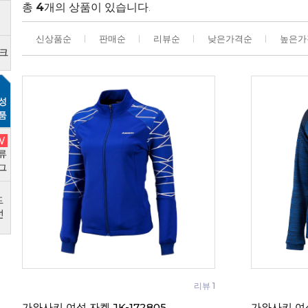
총
4
개의 상품이 있습니다.
신상품순
판매순
리뷰순
낮은가격순
높은가
리뷰 1
가와사키 여성 자켓 JK-172805
가와사키 여성