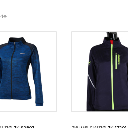
격순
 자켓 JK-S2803
가와사키 여성자켓 JK-17201