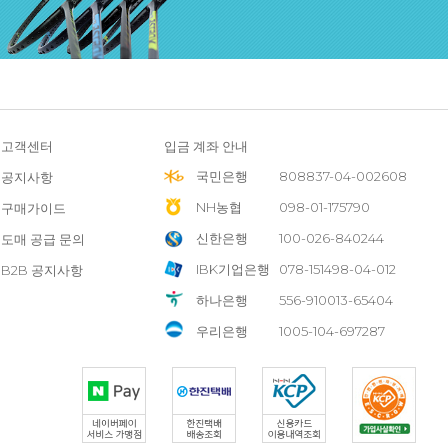
고객센터
입금 계좌 안내
국민은행
808837-04-002608
공지사항
NH농협
098-01-175790
구매가이드
신한은행
100-026-840244
도매 공급 문의
IBK기업은행
078-151498-04-012
B2B 공지사항
하나은행
556-910013-65404
우리은행
1005-104-697287