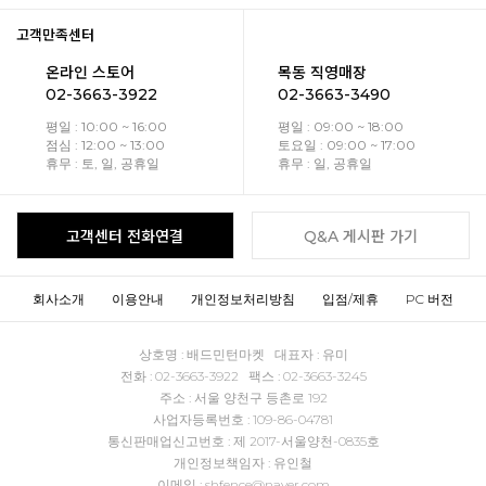
고객만족센터
온라인 스토어
목동 직영매장
02-3663-3922
02-3663-3490
평일 : 10:00 ~ 16:00
평일 : 09:00 ~ 18:00
점심 : 12:00 ~ 13:00
토요일 : 09:00 ~ 17:00
휴무 : 토, 일, 공휴일
휴무 : 일, 공휴일
고객센터 전화연결
Q&A 게시판 가기
회사소개
이용안내
개인정보처리방침
입점/제휴
PC 버전
상호명 : 배드민턴마켓 대표자 : 유미
전화 : 02-3663-3922 팩스 : 02-3663-3245
주소 : 서울 양천구 등촌로 192
사업자등록번호 : 109-86-04781
통신판매업신고번호 : 제 2017-서울양천-0835호
개인정보책임자 : 유인철
이메일 : shfence@naver.com