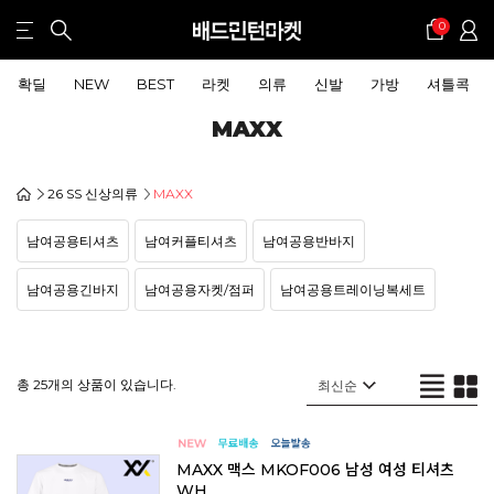
0
확딜
NEW
BEST
라켓
의류
신발
가방
셔틀콕
MAXX
26 SS 신상의류
MAXX
남여공용티셔츠
남여커플티셔츠
남여공용반바지
남여공용긴바지
남여공용자켓/점퍼
남여공용트레이닝복세트
총 25개의 상품이 있습니다.
MAXX 맥스 MKOF006 남성 여성 티셔츠
WH