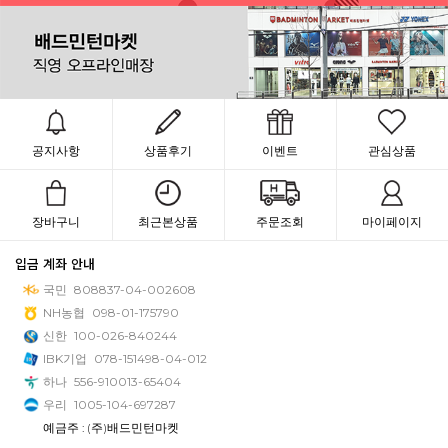
공지사항
상품후기
이벤트
관심상품
장바구니
최근본상품
주문조회
마이페이지
입금 계좌 안내
국민
808837-04-002608
NH농협
098-01-175790
신한
100-026-840244
IBK기업
078-151498-04-012
하나
556-910013-65404
우리
1005-104-697287
예금주 : (주)배드민턴마켓