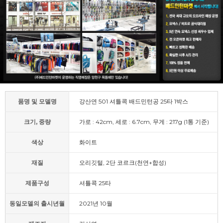
품명 및 모델명
강산연 501 셔틀콕 배드민턴공 25타 1박스
크기, 중량
가로 : 42cm, 세로 : 6.7cm, 무게 : 217g (1통 기준)
색상
화이트
재질
오리깃털, 2단 코르크(천연+합성)
제품구성
셔틀콕 25타
동일모델의 출시년월
2021년 10월