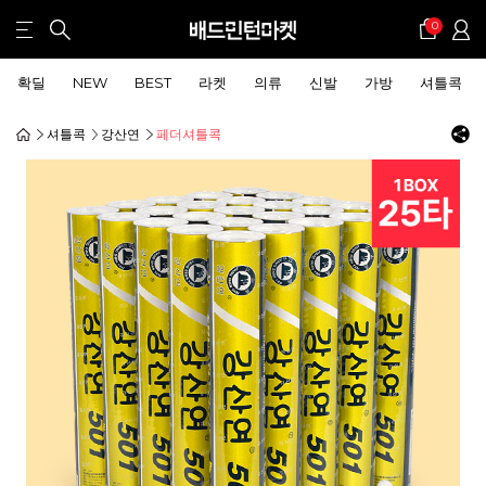
0
확딜
NEW
BEST
라켓
의류
신발
가방
셔틀콕
셔틀콕
강산연
페더셔틀콕