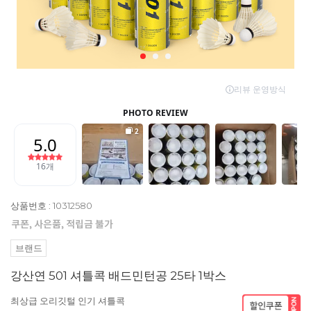
상품번호 : 10312580
브랜드
강산연 501 셔틀콕 배드민턴공 25타 1박스
최상급 오리깃털 인기 셔틀콕