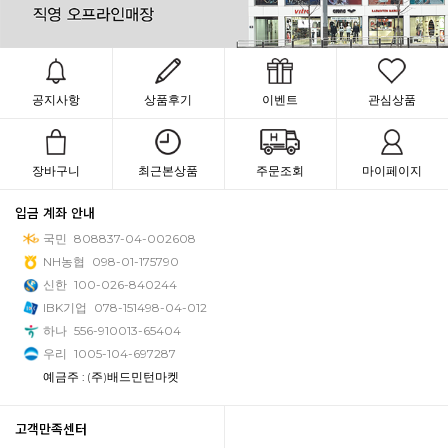
공지사항
상품후기
이벤트
관심상품
장바구니
최근본상품
주문조회
마이페이지
입금 계좌 안내
국민
808837-04-002608
NH농협
098-01-175790
신한
100-026-840244
IBK기업
078-151498-04-012
하나
556-910013-65404
우리
1005-104-697287
예금주 : (주)배드민턴마켓
고객만족센터