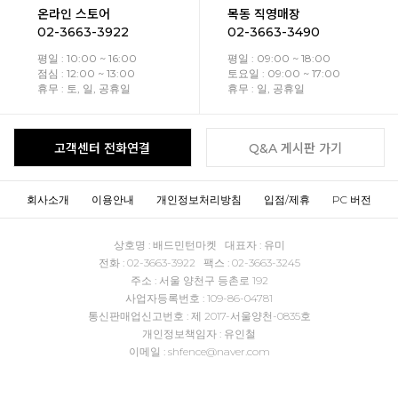
온라인 스토어
목동 직영매장
02-3663-3922
02-3663-3490
평일 : 10:00 ~ 16:00
평일 : 09:00 ~ 18:00
점심 : 12:00 ~ 13:00
토요일 : 09:00 ~ 17:00
휴무 : 토, 일, 공휴일
휴무 : 일, 공휴일
고객센터 전화연결
Q&A 게시판 가기
회사소개
이용안내
개인정보처리방침
입점/제휴
PC 버전
상호명 : 배드민턴마켓 대표자 : 유미
전화 : 02-3663-3922 팩스 : 02-3663-3245
주소 : 서울 양천구 등촌로 192
사업자등록번호 : 109-86-04781
통신판매업신고번호 : 제 2017-서울양천-0835호
개인정보책임자 : 유인철
이메일 : shfence@naver.com