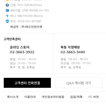
신한
100-026-840244
IBK기업
078-151498-04-012
하나
556-910013-65404
우리
1005-104-697287
예금주 : (주)배드민턴마켓
고객만족센터
온라인 스토어
목동 직영매장
02-3663-3922
02-3663-3490
평일 : 10:00 ~ 16:00
평일 : 09:00 ~ 18:00
점심 : 12:00 ~ 13:00
토요일 : 09:00 ~ 17:00
휴무 : 토, 일, 공휴일
휴무 : 일, 공휴일
고객센터 전화연결
Q&A 게시판 가기
회사소개
이용안내
개인정보처리방침
입점/제휴
PC 버전