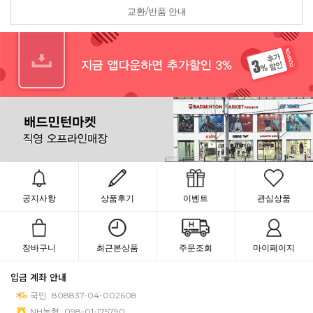
교환/반품 안내
공지사항
상품후기
이벤트
관심상품
장바구니
최근본상품
주문조회
마이페이지
입금 계좌 안내
국민
808837-04-002608
NH농협
098-01-175790