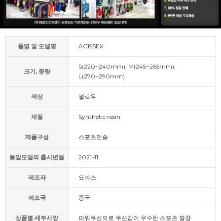
품명 및 모델명
AC195EX
S(220~240mm), M(245~265mm),
크기, 중량
L(270~290mm)
색상
옐로우
재질
Synthetic resin
제품구성
스포츠인솔
동일모델의 출시년월
2021-11
제조자
요넥스
제조국
중국
상품별 세부사양
파워쿠션으로 쿠션감이 우수한 스포츠 깔창