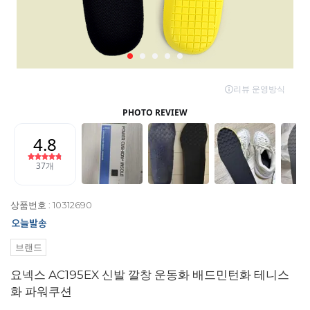
상품번호 : 10312690
브랜드
요넥스 AC195EX 신발 깔창 운동화 배드민턴화 테니스
화 파워쿠션