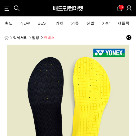
0
확딜
NEW
BEST
라켓
의류
신발
가방
셔틀콕
악세서리
깔창
요넥스