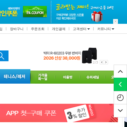
입
장바구니
주문조회
개인결제
고객센터
커뮤니티
2/3