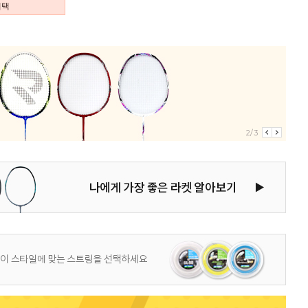
혜택
2/3