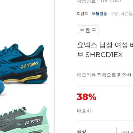
상품번호 : 10312740
브랜드
요넥스 남성 여성
브 SHBCD1EX
메모리폼 적용으로 편안한
38%
배송비
색상