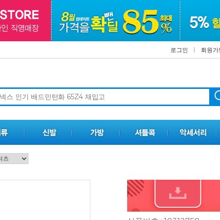
로그인
회원가