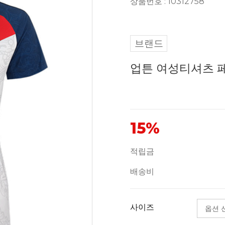
상품번호 : 10312758
브랜드
업튼 여성티셔츠 
15%
적립금
배송비
사이즈