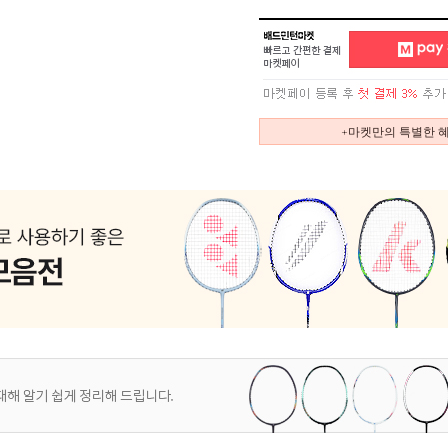
+마켓만의 특별한 