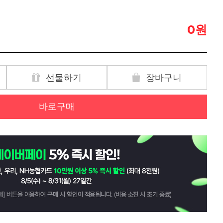
원
0
선물하기
장바구니
바로구매