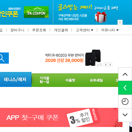
입
장바구니
주문조회
개인결제
고객센터
커뮤니티
3/3