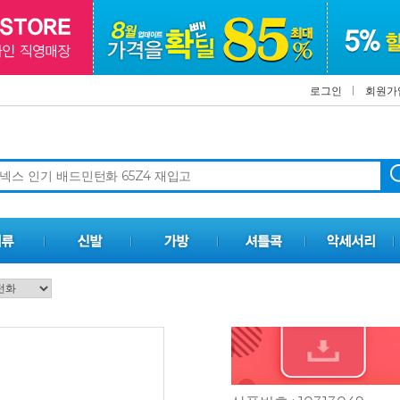
로그인
회원가