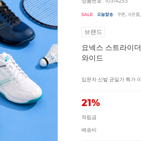
상품번호 : 10314253
브랜드
요넥스 스트라이더
와이드
입문자 신발 균일가 특가 
21%
적립금
배송비