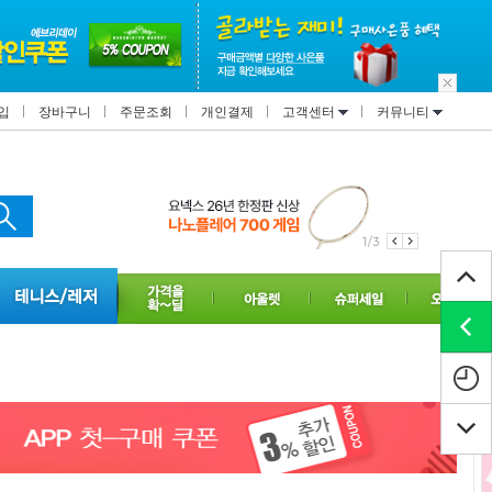
입
장바구니
주문조회
개인결제
고객센터
커뮤니티
2/3