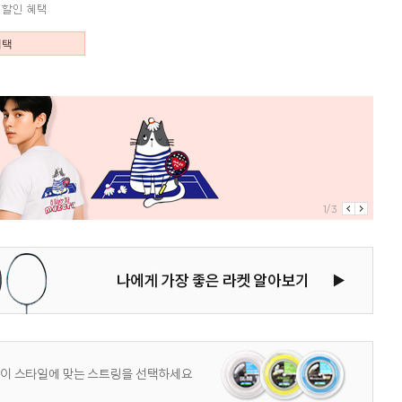
혜택
2/3