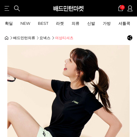
0
확딜
NEW
BEST
라켓
의류
신발
가방
셔틀콕
배드민턴의류
요넥스
여성티셔츠