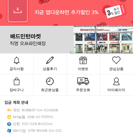
공지사항
상품후기
이벤트
관심상품
장바구니
최근본상품
주문조회
마이페이지
입금 계좌 안내
국민
808837-04-002608
NH농협
098-01-175790
신한
100-026-840244
IBK기업
078-151498-04-012