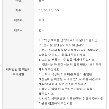
색상
블랙
치수
85, 90, 95, 100
제조자
요넥스
제조국
한국
1. 표백성 세제를 삼가해 주시고 물에 오랜시간
(30분이상)동안 담가두지 마십시오.
2. 원단 소재의 특성상 마찰 등에 의해 올뜯김이
발생할 수 있으니 취급시 주의하세요.
3. 프린트 부위는 다림질을 삼가해 주십시오.
4. 짙은색상과 연한 색상의 옷은 반드시 분리하여
세탁방법 및 취급시
세탁해주십시오.
주의사항
5. 소재나 색상이 서로 다른 부분이 혼합된
제품일때는 이염될 우려가 있으니 빠른 시간내에
세탁 및 약하게 탈수 건조해 주십시오.
6. 물이나 땀이 밴 경우에는 신속히 세탁을
해주십시오.
7. 자세한 세탁방법은 의류 안쪽의 취급시 주의사항
라벨을 참고하여 주십시오.