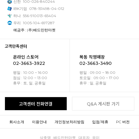
신한
100-026-840244
IBK기업
078-151498-04-012
하나
556-910013-65404
우리
1005-104-697287
예금주 : (주)배드민턴마켓
고객만족센터
온라인 스토어
목동 직영매장
02-3663-3922
02-3663-3490
평일 : 10:00 ~ 16:00
평일 : 09:00 ~ 18:00
점심 : 12:00 ~ 13:00
토요일 : 09:00 ~ 17:00
휴무 : 토, 일, 공휴일
휴무 : 일, 공휴일
고객센터 전화연결
Q&A 게시판 가기
회사소개
이용안내
개인정보처리방침
입점/제휴
PC 버전
상호명 : 배드민턴마켓 대표자 : 유미