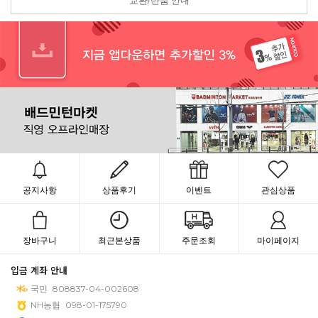
교환/반품 안내
공지사항
상품후기
이벤트
관심상품
장바구니
최근본상품
주문조회
마이페이지
입금 계좌 안내
국민
808837-04-002608
NH농협
098-01-175790