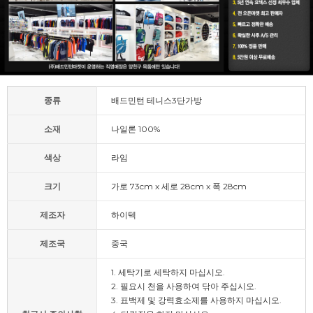
종류
배드민턴 테니스3단가방
소재
나일론 100%
색상
라임
크기
가로 73cm x 세로 28cm x 폭 28cm
제조자
하이텍
제조국
중국
1. 세탁기로 세탁하지 마십시오.
2. 필요시 천을 사용하여 닦아 주십시오.
3. 표백제 및 강력효소제를 사용하지 마십시오.