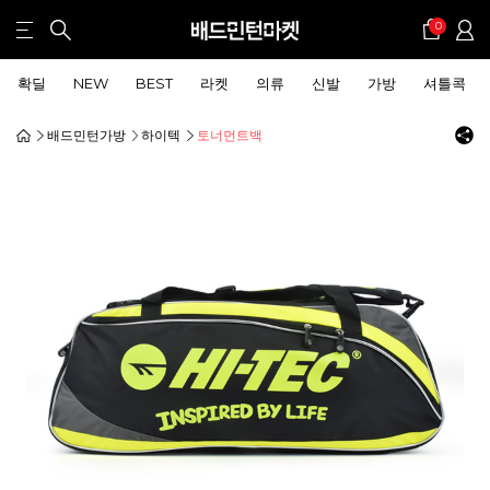
0
확딜
NEW
BEST
라켓
의류
신발
가방
셔틀콕
배드민턴가방
하이텍
토너먼트백