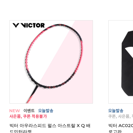
 반바
빅터 아우라스피드 펄스 아스트랄 X Q 배
빅터 AC0
드민턴라켓
로고판