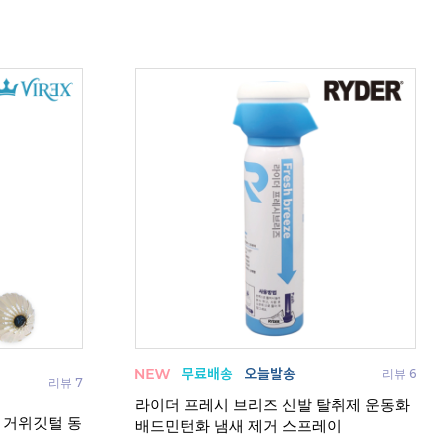
리뷰 6
리뷰 7
라이더 프레시 브리즈 신발 탈취제 운동화
 거위깃털 동
요넥
배드민턴화 냄새 제거 스프레이
토너