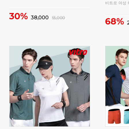
비트로 여성 
30%
38,000
55,000
68%
매
160