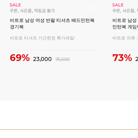
구매
0
배드민
비트로 남성 여성 반팔 티셔츠 배드민턴복
비트로 남성
경기복
민턴복 게임
비트로 티셔츠 기간한정 특가세일!
비트로 의류 
69%
73%
23,000
75,000