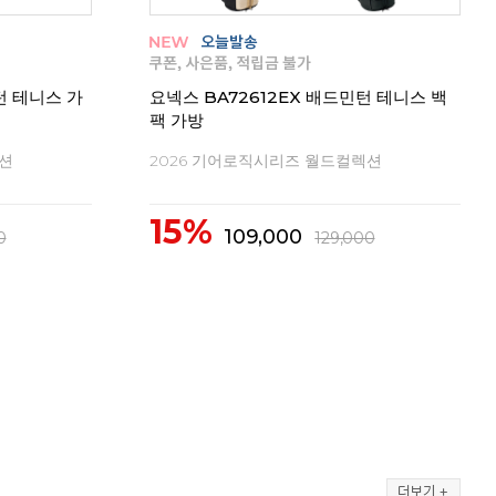
요넥
턴 테니스 가
요넥스 BA72612EX 배드민턴 테니스 백
팩 가방
20
렉션
2026 기어로직시리즈 월드컬렉션
1
15%
109,000
0
129,000