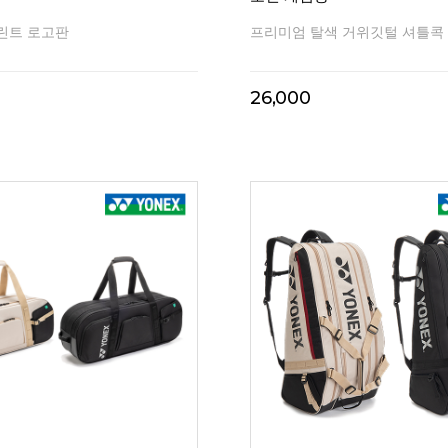
린트 로고판
프리미엄 탈색 거위깃털 셔틀콕
26,000