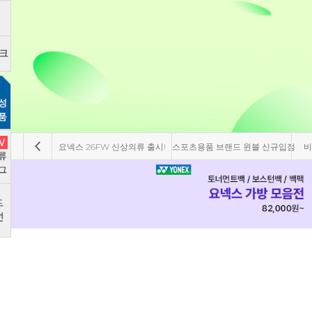
요넥스 26FW 신상의류 출시!
스포츠용품 브랜드 윈블 신규입점
비