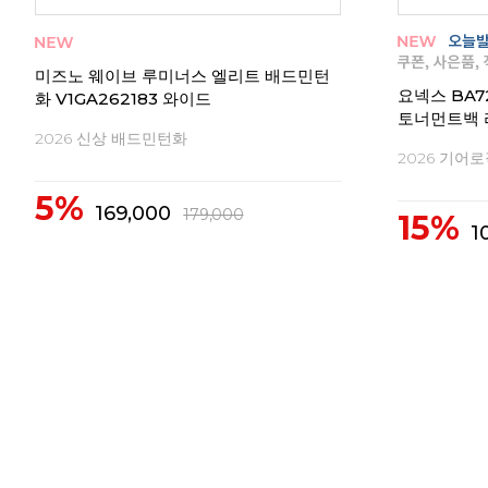
턴 반
미즈노 웨이브 루미너스 엘리트 배드민턴
요넥스 BA7
화 V1GA262183 와이드
토너먼트백 
2026 신상 배드민턴화
2026 기어
5%
169,000
179,000
15%
1