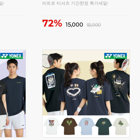
일!
비트로 티셔츠 기간한정 특가세일!
1
72%
15,000
55,000