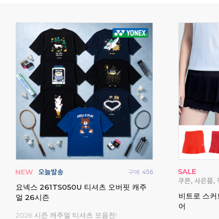
매
845
구매
456
턴복
요넥스 261TS050U 티셔츠 오버핏 캐주
비트로 스커
얼 26시즌
어
2026 시즌 캐주얼 티셔츠 모음전!