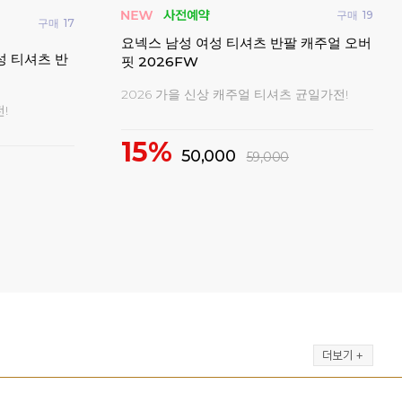
구매
19
구매
17
빅터
요넥스 남성 여성 티셔츠 반팔 캐주얼 오버
반팔
성 티셔츠 반
핏 2026FW
202
2026 가을 신상 캐주얼 티셔츠 균일가전!
!
2
15%
50,000
59,000