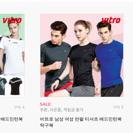
구매
4
구매
5
요넥
츠 배드민턴복
비트로 남성 여성 반팔 티셔츠 배드민턴복
드민
탁구복
202