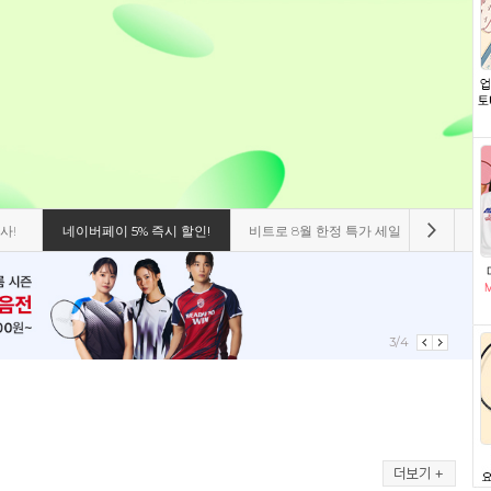
사!
네이버페이 5% 즉시 할인!
비트로 8월 한정 특가 세일
빅터 26
3/4