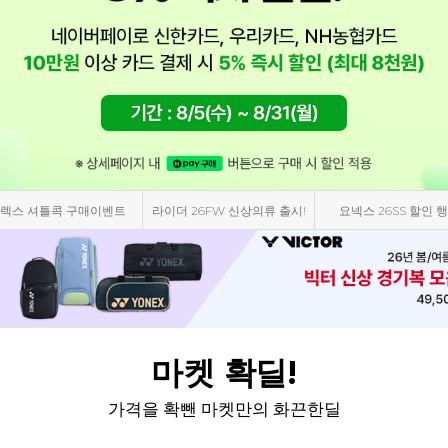
렉스 셔틀콕 구매이벤트
라이더 26FW 신상의류 출시!
요넥스 26SS 할인 행
마켓 확딜!
가격을 확뺀 마켓만의 화끈한딜