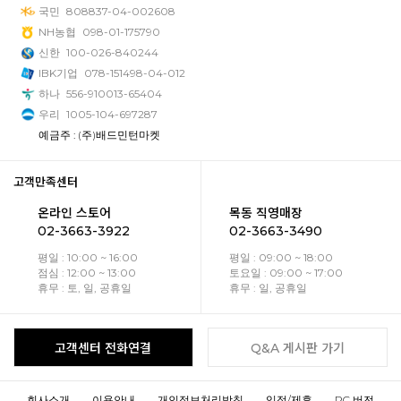
국민
808837-04-002608
NH농협
098-01-175790
신한
100-026-840244
IBK기업
078-151498-04-012
하나
556-910013-65404
우리
1005-104-697287
예금주 : (주)배드민턴마켓
고객만족센터
온라인 스토어
목동 직영매장
02-3663-3922
02-3663-3490
평일 : 10:00 ~ 16:00
평일 : 09:00 ~ 18:00
점심 : 12:00 ~ 13:00
토요일 : 09:00 ~ 17:00
휴무 : 토, 일, 공휴일
휴무 : 일, 공휴일
고객센터 전화연결
Q&A 게시판 가기
회사소개
이용안내
개인정보처리방침
입점/제휴
PC 버전