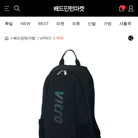
0
확딜
NEW
BEST
라켓
의류
신발
가방
셔틀콕
배드민턴가방
VITRO
백팩