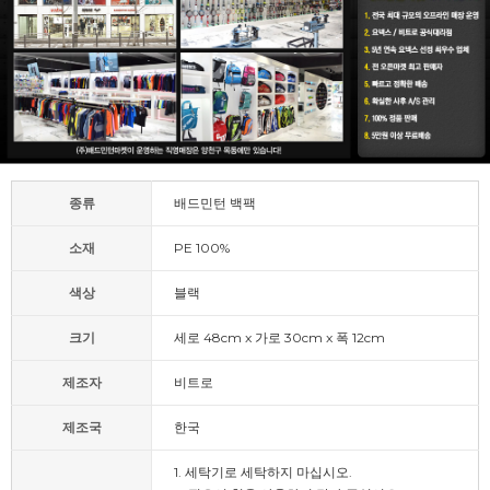
종류
배드민턴 백팩
소재
PE 100%
색상
블랙
크기
세로 48cm x 가로 30cm x 폭 12cm
제조자
비트로
제조국
한국
1. 세탁기로 세탁하지 마십시오.