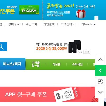
입
장바구니
주문조회
개인결제
고객센터
커뮤니티
2/3