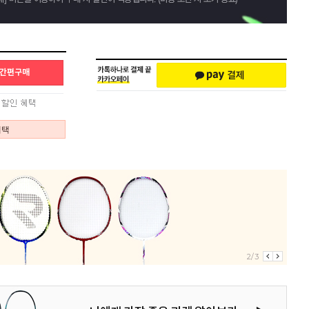
혜택
2/3