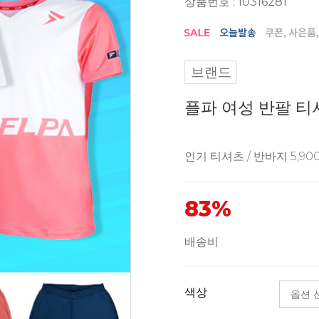
상품번호 : 10316281
브랜드
플파 여성 반팔 티셔
인기 티셔츠 / 반바지 5,9
83%
배송비
색상