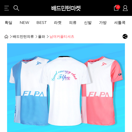
0
확딜
NEW
BEST
라켓
의류
신발
가방
셔틀콕
배드민턴의류
플파
남여커플티셔츠