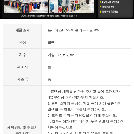
제품소재
폴리에스터 92%, 폴리우레탄 8%
색상
블랙
치수
여성 : 75, 80, 85
제조자
플파
제조국
중국
1. 표백성 세제를 삼가해 주시고 물에 오랜시간
(30분이상)동안 담가두지 마십시오.
2. 원단 소재의 특성상 마찰 등에 의해 올뜯김이
발생할 수 있으니 취급시 주의하세요.
3. 프린트 부위는 다림질을 삼가해 주십시오.
4. 짙은색상과 연한 색상의 옷은 반드시 분리하여
세탁방법 및 취급시
세탁해주십시오.
주의사항
5. 소재나 색상이 서로 다른 부분이 혼합된