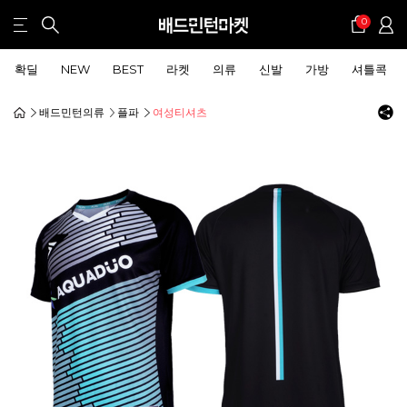
0
확딜
NEW
BEST
라켓
의류
신발
가방
셔틀콕
배드민턴의류
플파
여성티셔츠