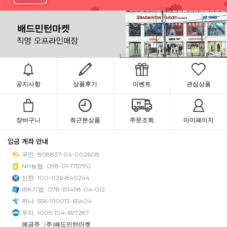
공지사항
상품후기
이벤트
관심상품
장바구니
최근본상품
주문조회
마이페이지
입금 계좌 안내
국민
808837-04-002608
NH농협
098-01-175790
신한
100-026-840244
IBK기업
078-151498-04-012
하나
556-910013-65404
우리
1005-104-697287
예금주 : (주)배드민턴마켓