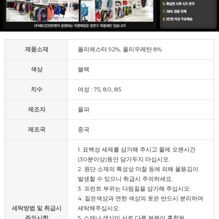
제품소재
폴리에스터 92%, 폴리우레탄 8%
색상
블랙
치수
여성 : 75, 80, 85
제조자
플파
제조국
중국
1. 표백성 세제를 삼가해 주시고 물에 오랜시간
(30분이상)동안 담가두지 마십시오.
2. 원단 소재의 특성상 마찰 등에 의해 올뜯김이
발생할 수 있으니 취급시 주의하세요.
3. 프린트 부위는 다림질을 삼가해 주십시오.
4. 짙은색상과 연한 색상의 옷은 반드시 분리하여
세탁방법 및 취급시
세탁해주십시오.
주의사항
5. 소재나 색상이 서로 다른 부분이 혼합된