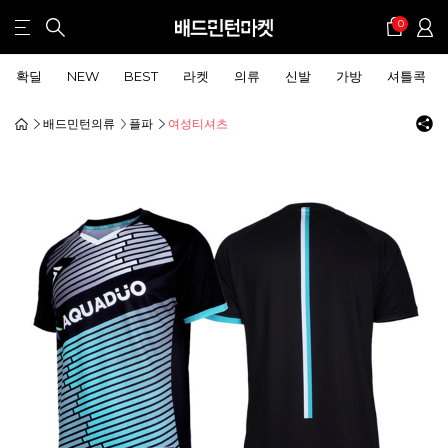
0
확딜
NEW
BEST
라켓
의류
신발
가방
셔틀콕
배드민턴의류
플파
여성티셔츠