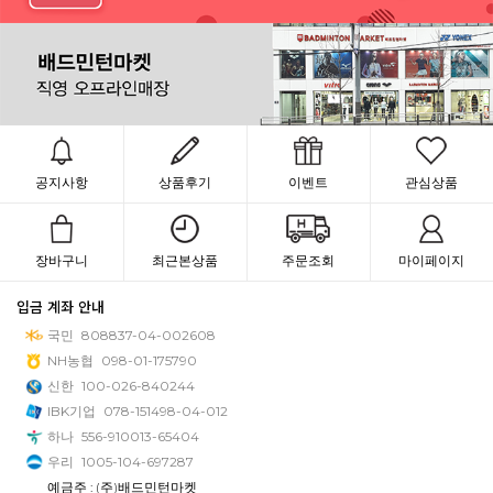
공지사항
상품후기
이벤트
관심상품
장바구니
최근본상품
주문조회
마이페이지
입금 계좌 안내
국민
808837-04-002608
NH농협
098-01-175790
신한
100-026-840244
IBK기업
078-151498-04-012
하나
556-910013-65404
우리
1005-104-697287
예금주 : (주)배드민턴마켓