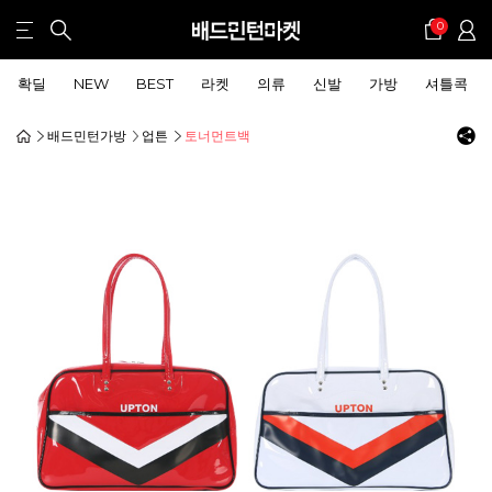
0
확딜
NEW
BEST
라켓
의류
신발
가방
셔틀콕
배드민턴가방
업튼
토너먼트백