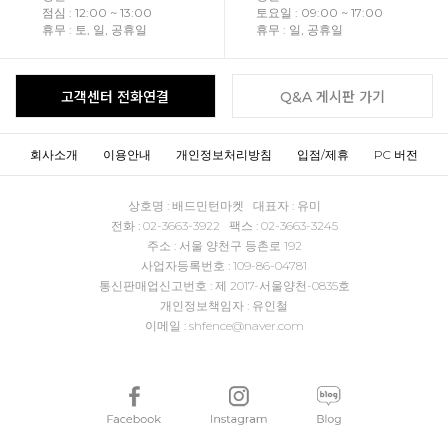
점심 : 12:00 ~ 13:00
토요일 : 09:00 ~ 17:00
휴무 : 토, 일, 공휴일
휴무 : 일, 공휴일
고객센터 전화연결
Q&A 게시판 가기
회사소개
이용안내
개인정보처리방침
입점/제휴
PC 버전
상호명 : 배드민턴마켓 대표자 : 유미
전화 : 02-3663-3922 팩스 : 02-3663-3245
주소 : 서울 양천구 등촌로 192
사업자등록번호 : 109-86-04781
통신판매업신고번호 : 제 2017-서울양천-0835호
개인정보책임자 : 유인철
이메일 : shfence@naver.com