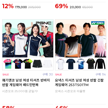
12%
69%
179,000
205,000
20,000
65,000
구매
30
구매
114
패기앤코 남성 여성 티셔츠 반바지
요넥스 티셔츠 남성 여성 반팔 긴팔
반팔 게임웨어 배드민턴복
게임웨어 253TS017M
시즌오프 25,000원 균일가!
요넥스 시즌오프 아울렛