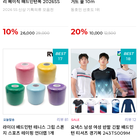
리 베이직 배드민턴복 2026SS
거트 줄 10m
2026 SS 신상 기획의류 모음전
동호인 선호도 1위
10%
20%
26,000
29,000
10,000
12,500
BEST
BEST
17
18
리뷰 81
리뷰 12
라이더 배드민턴 테니스 그립 스폰
요넥스 남성 여성 반팔 긴팔 배드민
지 스포츠 테이핑 언더랩 1개
턴 티셔츠 경기복 243TS009M