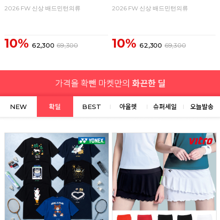
2026 FW 신상 배드민턴의류
2026 FW 신상 배드민턴의류
10%
10%
62,300
69,300
62,300
69,300
NEW
확딜
BEST
아울렛
슈퍼세일
오늘발송