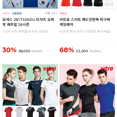
구매
457
구매
0
요넥스 261TS050U 티셔츠 오버
비트로 스커트 배드민턴복 탁구복
핏 캐주얼 26시즌
게임웨어
2026 시즌 캐주얼 티셔츠 모음전!
비트로 여성 하의 기간한정 특가세일!
30%
68%
38,000
55,000
22,000
70,000