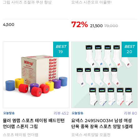
그립 사이즈 조절과 쿠션 향상
요넥스 시즌오프 아울렛!
72%
4,500
21,500
79,000
BEST
BEST
19
20
리뷰 452
리뷰 80
뮬러 엠랩 스포츠 테이핑 배드민턴
요넥스 249SN003M 남성 여성
언더랩 스폰지 그립
단목 중목 장목 스포츠 양말 5켤레
스포츠 테이핑 언더랩
요넥스 세트양말 모음전