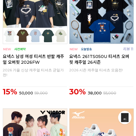
리뷰 11
요넥스 남성 여성 티셔츠 반팔 캐주
요넥스 261TS050U 티셔츠 오버
얼 오버핏 2026FW
핏 캐주얼 26시즌
2026 가을 신상 캐주얼 티셔츠 균일가
2026 시즌 캐주얼 티셔츠 모음전!
전!
15%
30%
50,000
59,000
38,000
55,000