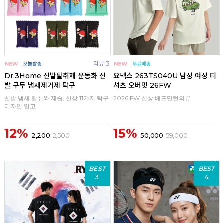
리뷰 3
Dr.3Home 신발탈취제 운동화 신
요넥스 263TS040U 남성 여성 티
발 구두 냄새제거제 탁구
셔츠 오버핏 26FW
신발 냄새 탈취와 제습, 신상 11가지 탁구
2026 FW 신상 배드민턴의류
디자인 입고
12%
15%
2,200
2,500
50,000
59,000
BEST
BEST
3
4