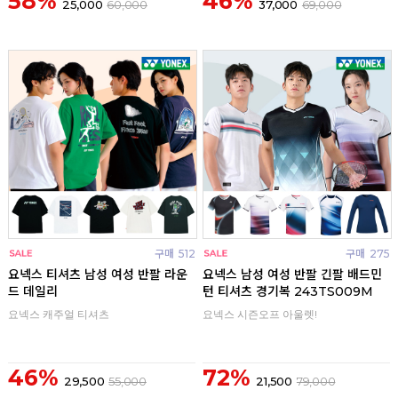
58%
46%
25,000
60,000
37,000
69,000
구매
512
구매
275
요넥스 티셔츠 남성 여성 반팔 라운
요넥스 남성 여성 반팔 긴팔 배드민
드 데일리
턴 티셔츠 경기복 243TS009M
요넥스 캐주얼 티셔츠
요넥스 시즌오프 아울렛!
46%
72%
29,500
55,000
21,500
79,000