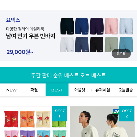
4/18
NEW
확딜
BEST
아울렛
슈퍼세일
오늘발송
BEST
BEST
1
2