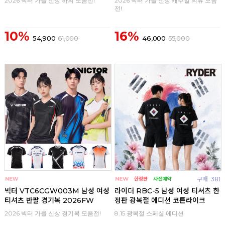
2026 빅터 가을 신상 하의 모음전!
2026 빅터 가을 신상 캐주얼 의류 모음
전!
10%
16%
54,900
61,000
46,000
55,000
구매
0
구매
381
빅터 VTC6CGW003M 남성 여성
라이더 RBC-5 남성 여성 티셔츠 한
티셔츠 반팔 경기복 2026FW
정판 광복절 에디션 코튼라이크
2026 빅터 가을 신상 경기복 모음전!
8.15 광복절 스페셜 에디션