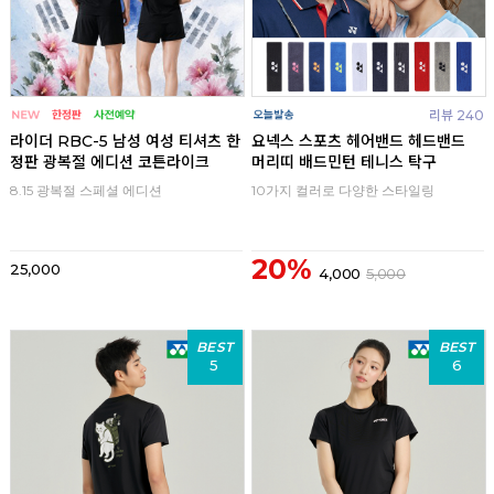
리뷰 240
라이더 RBC-5 남성 여성 티셔츠 한
요넥스 스포츠 헤어밴드 헤드밴드
정판 광복절 에디션 코튼라이크
머리띠 배드민턴 테니스 탁구
8.15 광복절 스페셜 에디션
10가지 컬러로 다양한 스타일링
20%
25,000
4,000
5,000
BEST
BEST
5
6