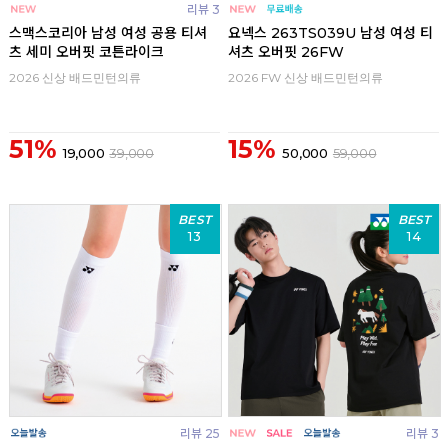
리뷰 3
스맥스코리아 남성 여성 공용 티셔
요넥스 263TS039U 남성 여성 티
츠 세미 오버핏 코튼라이크
셔츠 오버핏 26FW
2026 신상 배드민턴의류
2026 FW 신상 배드민턴의류
51%
15%
19,000
39,000
50,000
59,000
BEST
BEST
13
14
리뷰 25
리뷰 3