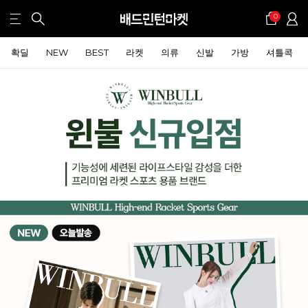
0
확딜
NEW
BEST
라켓
의류
신발
가방
셔틀콕