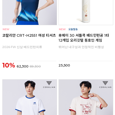
코랄리안 CRT-H2551 여성 티셔츠
후메이 30 셔틀콕 배드민턴공 1타
12개입 오리깃털 동호인 게임
2026 FW 신상 배드민턴의류
뛰어난 내구성과 안정적인 비행성
10%
25,500
62,300
69,300