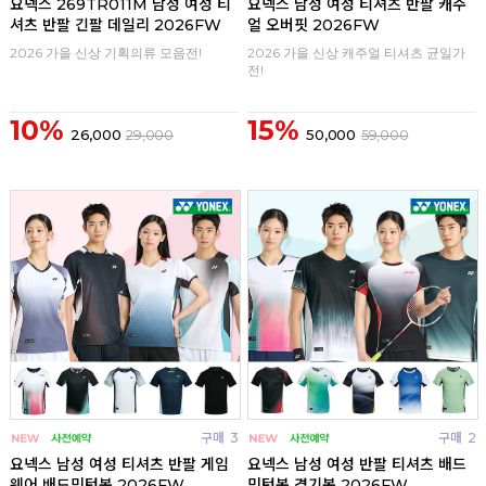
요넥스 269TR011M 남성 여성 티
요넥스 남성 여성 티셔츠 반팔 캐주
셔츠 반팔 긴팔 데일리 2026FW
얼 오버핏 2026FW
2026 가을 신상 기획의류 모음전!
2026 가을 신상 캐주얼 티셔츠 균일가
전!
10%
15%
26,000
29,000
50,000
59,000
구매
3
구매
2
요넥스 남성 여성 티셔츠 반팔 게임
요넥스 남성 여성 반팔 티셔츠 배드
웨어 배드민턴복 2026FW
민턴복 경기복 2026FW