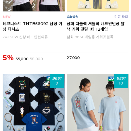
리뷰 845
테크니스트 TNTB56092 남성 여
삼화 더블랙 셔틀콕 배드민턴공 탈
성 티셔츠
색 거위 깃털 1타 12개입
2026 FW 신상 배드민턴의류
삼화 BEST 게임용 거위깃털콕
5%
27,000
55,000
58,000
BEST
BEST
9
10