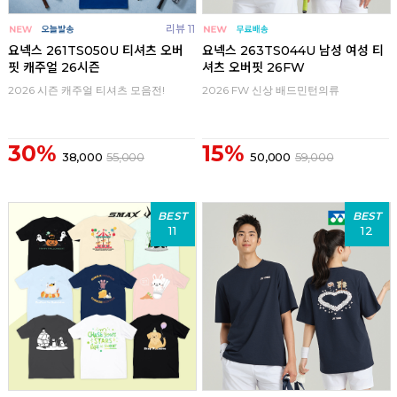
리뷰 11
요넥스 261TS050U 티셔츠 오버
요넥스 263TS044U 남성 여성 티
핏 캐주얼 26시즌
셔츠 오버핏 26FW
2026 시즌 캐주얼 티셔츠 모음전!
2026 FW 신상 배드민턴의류
30%
15%
38,000
55,000
50,000
59,000
BEST
BEST
11
12