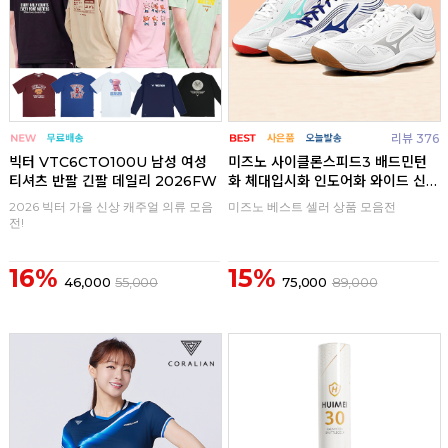
리뷰 376
빅터 VTC6CTO100U 남성 여성
미즈노 사이클론스피드3 배드민턴
티셔츠 반팔 긴팔 데일리 2026FW
화 체대입시화 인도어화 와이드 신
발
2026 빅터 가을 신상 캐주얼 의류 모음
미즈노 베스트 셀러 상품 모음전
전!
16%
15%
46,000
55,000
75,000
89,000