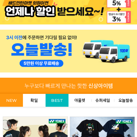
NEW
확딜
BEST
아울렛
슈퍼세일
오늘발송