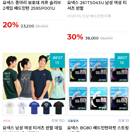
요넥스 종아리 보호대 카프 슬리브
요넥스 261TS043U 남성 여성 티
2개입 배드민턴 259SP001U
셔츠 반팔
2026 SS 신상 배드민턴의류
20%
23,200
29,000
30%
38,000
55,000
BEST
BEST
15
16
리뷰 150
리뷰 10
요넥스 남성 여성 티셔츠 반팔 데일
요넥스 BG80 배드민턴라켓 스트링