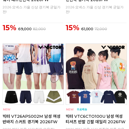
2026 요넥스 가을 신상 경기복 균일가
2026 요넥스 가을 신상 경기복 균일가
전!
전!
15%
15%
69,000
82,000
61,000
72,000
구매
0
구매
0
빅터 VT26APS002M 남성 여성
빅터 VTC6CTO100U 남성 여성
반바지 스커트 경기복 2026FW
티셔츠 반팔 긴팔 데일리 2026FW