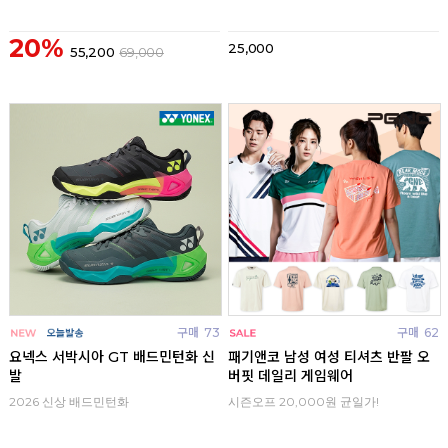
20%
25,000
55,200
69,000
구매
73
구매
62
요넥스 서박시아 GT 배드민턴화 신
패기앤코 남성 여성 티셔츠 반팔 오
발
버핏 데일리 게임웨어
2026 신상 배드민턴화
시즌오프 20,000원 균일가!