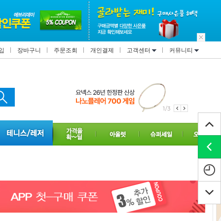
입
장바구니
주문조회
개인결제
고객센터
커뮤니티
2/3