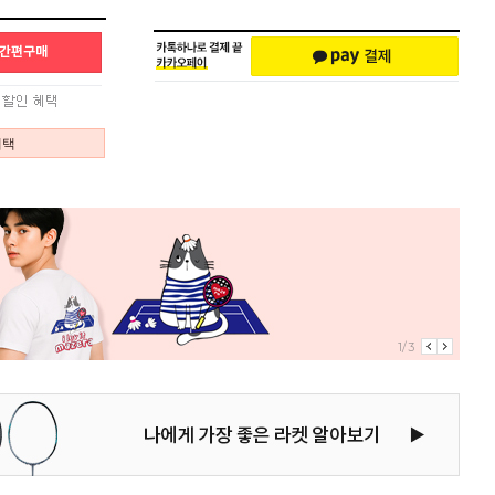
혜택
2/3