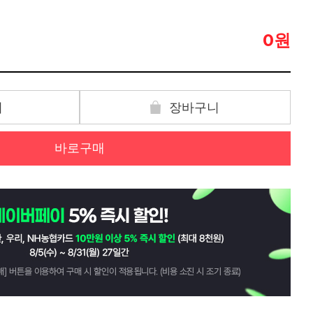
원
0
기
장바구니
바로구매