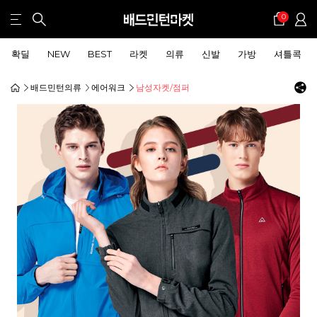
0
확딜
NEW
BEST
라켓
의류
신발
가방
셔틀콕
배드민턴의류
에어워크
남성자켓/점퍼