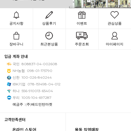
공지사항
상품후기
이벤트
관심상품
장바구니
최근본상품
주문조회
마이페이지
입금 계좌 안내
국민
808837-04-002608
NH농협
098-01-175790
신한
100-026-840244
IBK기업
078-151498-04-012
하나
556-910013-65404
우리
1005-104-697287
예금주 : (주)배드민턴마켓
고객만족센터
온라인 스토어
목동 직영매장