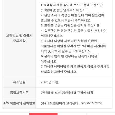
1. 표백성 세제를 삼가해 주시고 물에 오랜시간
(30분이상)동안 담가두지 마십시오.
2. 원단 소재의 특성상 마찰 등에 의해 올뜯김이
발생할 수 있으니 취급시 주의하세요.
3. 프린트 부위는 다림질을 삼가해 주십시오.
4. 짙은색상과 연한 색상의 옷은 반드시 분리하여
세탁방법 및 취급시
세탁해주십시오.
주의사항
5. 소재나 색상이 서로 다른 부분이 혼합된
제품일때는 이염될 우려가 있으니 빠른 시간내에
세탁 및 약하게 탈수 건조해 주십시오.
6. 물이나 땀이 밴 경우에는 신속히 세탁을
해주십시오.
7. 자세한 세탁방법은 의류 안쪽의 취급시 주의사항
라벨을 참고하여 주십시오.
제조연월
2023년 01월
품질보증기준
관련법 및 소비자분쟁해결 규정에 따름
A/S 책임자와 전화번호
(주) 배드민턴마켓 고객센터 : 02-3663-3922