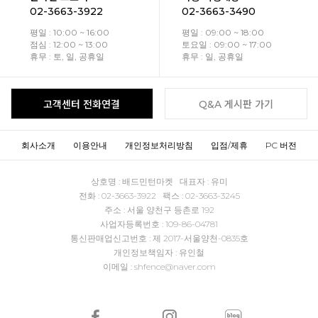
02-3663-3922
02-3663-3490
평일 : 10:00 ~ 16:00
평일 : 09:00 ~ 18:00
점심 : 12:00 ~ 13:00
토요일 : 09:00 ~ 17:00
휴무 : 토, 일, 공휴일
휴무 : 일, 공휴일
고객센터 전화연결
Q&A 게시판 가기
회사소개
이용안내
개인정보처리방침
입점/제휴
PC 버전
상호명 : 배드민턴마켓 대표자 : 유미
전화 : 02-3663-3922 팩스 : 02-3663-3245
주소 : 서울 양천구 등촌로 192
사업자등록번호 : 109-86-04781
통신판매업신고번호 : 제 2017-서울양천-0835호
개인정보책임자 : 유인철
이메일 : shfence@naver.com