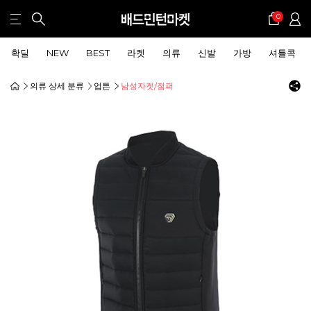
0
확딜
NEW
BEST
라켓
의류
신발
가방
셔틀콕
의류 상세 분류
업튼
남성자켓/점퍼