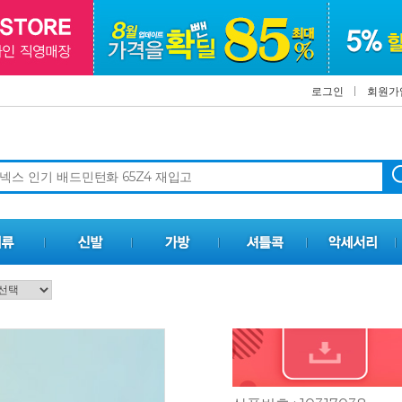
로그인
회원가