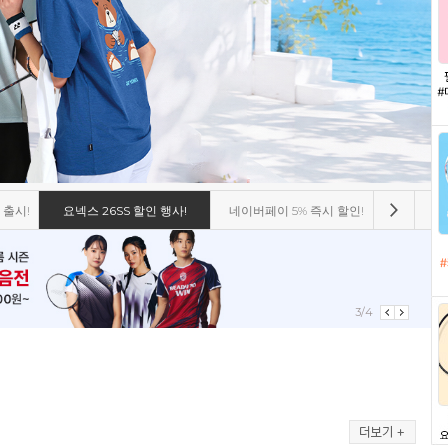
 출시!
요넥스 26SS 할인 행사!
네이버페이 5% 즉시 할인!
비트로 8
4/4