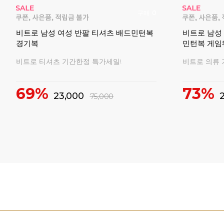
매
20
빅터 VTC6CGW003M 남성 여성 티셔츠
라이더 RBC
 오버
반팔 경기복 2026FW
광복절 에디
2026 빅터 가을 신상 경기복 모음전!
8.15 광복절
!
20%
25,000
55,200
69,000