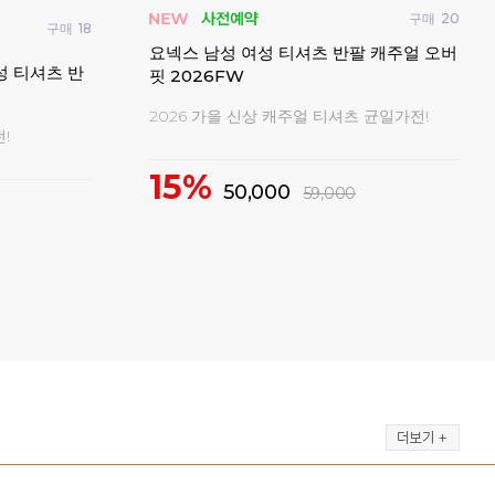
턴화 신발
패기앤코 남성 여성 티셔츠 반팔 오버핏 데
요넥
일리 게임웨어
시즌오프 20,000원 균일가!
신축
69%
3
20,000
0
65,000