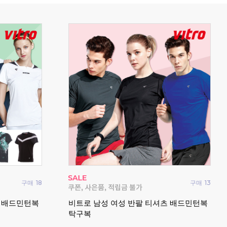
구매
0
구매
0
 여성 반바지
빅터 VTC6CTO100U 남성 여성 티셔츠
패기
반팔 긴팔 데일리 2026FW
임웨
전!
2026 빅터 가을 신상 캐주얼 의류 모음전!
시즌오