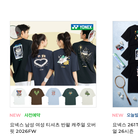
 376
코랄리안 CDT-X1562 남성 티셔츠
코랄리안 CD
 체대