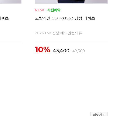
티셔츠
코랄리안 CRT-H1558 남성 티셔츠
코랄
2026 FW 신상 배드민턴의류
20
10%
1
62,300
69,300