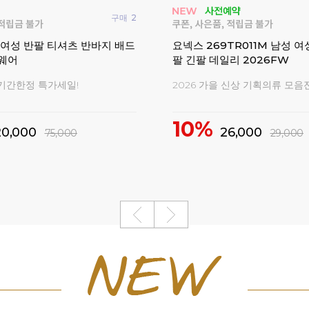
-5 남성 여성 티셔츠 한정판
요넥스 서박시아 GT 배드민
션 코튼라이크
 스페셜 에디션
2026 신상 배드민턴화
12%
179,000
205,00