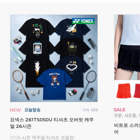
구매
3
구매
13
요넥스 남성 여성 티셔츠 반팔 게임웨어 배
요넥스 남성
민턴복
드민턴복 2026FW
경기복 202
2026 요넥스 가을 신상 경기복 균일가전!
2026 요넥