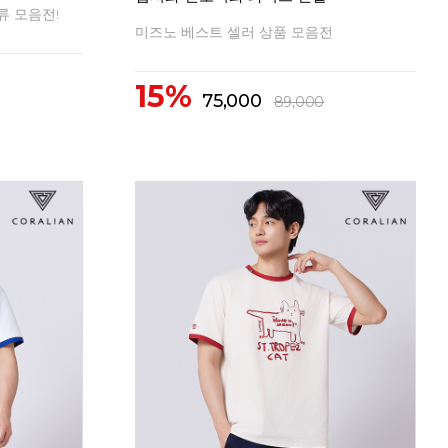
2026 FW 신상 배드민턴의류
20
10%
1
41,500
46,200