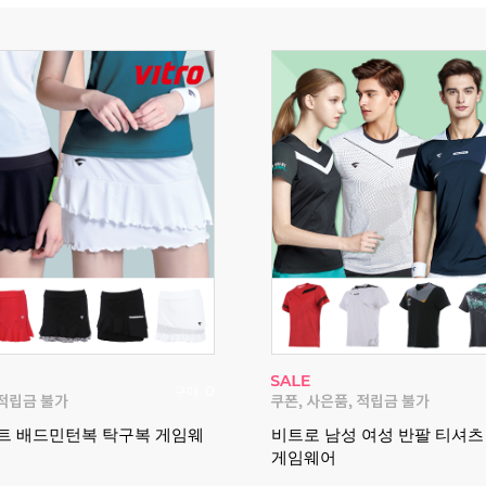
구매
2
 여성 반팔 티셔츠 배드민턴복
빅터 VT26APS002M 남성
6FW
스커트 경기복 2026FW
스 가을 신상 경기복 균일가전!
2026 빅터 가을 신상 하의 모음