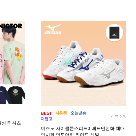
 티셔츠
코랄리안 CDT-Z1559 남성 티셔츠
코랄