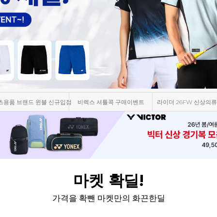
츠용품 브랜드 윈블 신규입점
비렉스 셔틀콕 구매이벤트
라이더 26FW 신상의류
마켓 확딜!
가격을 확뺀 마켓만의 화끈한딜