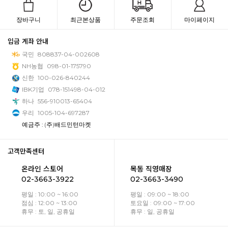
장바구니
최근본상품
주문조회
마이페이지
입금 계좌 안내
국민
808837-04-002608
NH농협
098-01-175790
신한
100-026-840244
IBK기업
078-151498-04-012
하나
556-910013-65404
우리
1005-104-697287
예금주 : (주)배드민턴마켓
고객만족센터
온라인 스토어
목동 직영매장
02-3663-3922
02-3663-3490
평일 : 10:00 ~ 16:00
평일 : 09:00 ~ 18:00
점심 : 12:00 ~ 13:00
토요일 : 09:00 ~ 17:00
휴무 : 토, 일, 공휴일
휴무 : 일, 공휴일