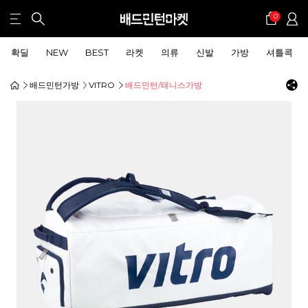
0
확딜
NEW
BEST
라켓
의류
신발
가방
셔틀콕
배드민턴가방
VITRO
배드민턴/테니스가방