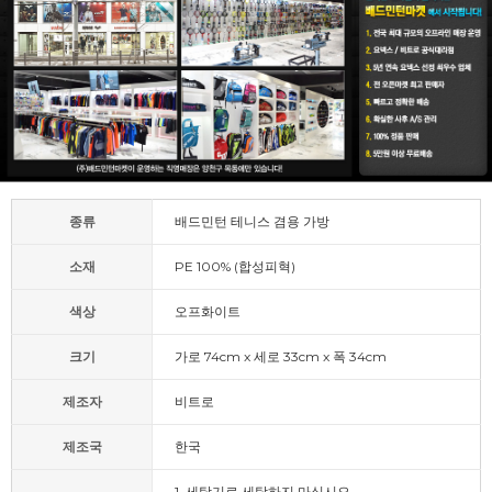
종류
배드민턴 테니스 겸용 가방
소재
PE 100% (합성피혁)
색상
오프화이트
크기
가로 74cm x 세로 33cm x 폭 34cm
제조자
비트로
제조국
한국
1. 세탁기로 세탁하지 마십시오.