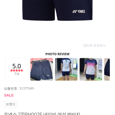
상품번호 : 10317989
브랜드
요넥스 231PH002F 네이비 여성 반바지