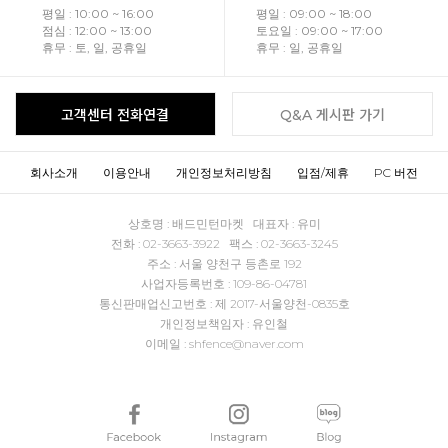
평일 : 10:00 ~ 16:00
평일 : 09:00 ~ 18:00
점심 : 12:00 ~ 13:00
토요일 : 09:00 ~ 17:00
휴무 : 토, 일, 공휴일
휴무 : 일, 공휴일
고객센터 전화연결
Q&A 게시판 가기
회사소개
이용안내
개인정보처리방침
입점/제휴
PC 버전
상호명 : 배드민턴마켓 대표자 : 유미
전화 : 02-3663-3922 팩스 : 02-3663-3245
주소 : 서울 양천구 등촌로 192
사업자등록번호 : 109-86-04781
통신판매업신고번호 : 제 2017-서울양천-0835호
개인정보책임자 : 유인철
이메일 : shfence@naver.com