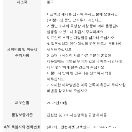
제조국
한국
1. 표백성 세제를 삼가해 주시고 물에 오랜시간
(30분이상)동안 담가두지 마십시오.
2. 원단 소재의 특성상 마찰 등에 의해 올뜯김이
발생할 수 있으니 취급시 주의하세요.
3. 프린트 부위는 다림질을 삼가해 주십시오.
4. 짙은색상과 연한 색상의 옷은 반드시 분리하여
세탁방법 및 취급시
세탁해주십시오.
주의사항
5. 소재나 색상이 서로 다른 부분이 혼합된
제품일때는 이염될 우려가 있으니 빠른 시간내에
세탁 및 약하게 탈수 건조해 주십시오.
6. 물이나 땀이 밴 경우에는 신속히 세탁을
해주십시오.
7. 자세한 세탁방법은 의류 안쪽의 취급시 주의사항
라벨을 참고하여 주십시오.
제조연월
2023년 01월
품질보증기준
관련법 및 소비자분쟁해결 규정에 따름
A/S 책임자와 전화번호
(주) 배드민턴마켓 고객센터 : 02-3663-3922