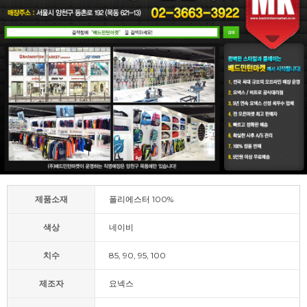
제품소재
폴리에스터 100%
색상
네이비
치수
85, 90, 95, 100
제조자
요넥스