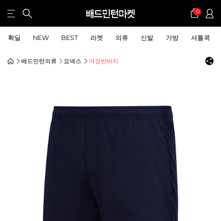
0
확딜
NEW
BEST
라켓
의류
신발
가방
셔틀콕
배드민턴의류
요넥스
여성반바지