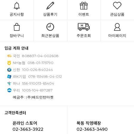
공지사항
상품후기
이벤트
관심상품
장바구니
최근본상품
주문조회
마이페이지
입금 계좌 안내
국민
808837-04-002608
NH농협
098-01-175790
신한
100-026-840244
IBK기업
078-151498-04-012
하나
556-910013-65404
우리
1005-104-697287
예금주 : (주)배드민턴마켓
고객만족센터
온라인 스토어
목동 직영매장
02-3663-3922
02-3663-3490