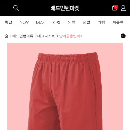
0
확딜
NEW
BEST
라켓
의류
신발
가방
셔틀콕
배드민턴의류
테크니스트
남여공용반바지