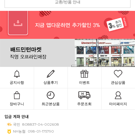
교환/반품 안내
공지사항
상품후기
이벤트
관심상품
장바구니
최근본상품
주문조회
마이페이지
입금 계좌 안내
국민
808837-04-002608
NH농협
098-01-175790