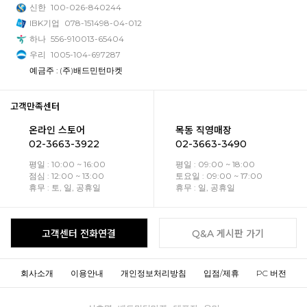
신한
100-026-840244
IBK기업
078-151498-04-012
하나
556-910013-65404
우리
1005-104-697287
예금주 : (주)배드민턴마켓
고객만족센터
온라인 스토어
목동 직영매장
02-3663-3922
02-3663-3490
평일 : 10:00 ~ 16:00
평일 : 09:00 ~ 18:00
점심 : 12:00 ~ 13:00
토요일 : 09:00 ~ 17:00
휴무 : 토, 일, 공휴일
휴무 : 일, 공휴일
고객센터 전화연결
Q&A 게시판 가기
회사소개
이용안내
개인정보처리방침
입점/제휴
PC 버전