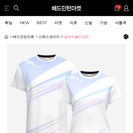
0
확딜
NEW
BEST
라켓
의류
신발
가방
셔틀콕
배드민턴의류
스맥스코리아
남여커플티셔츠