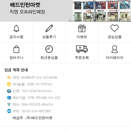
공지사항
상품후기
이벤트
관심상품
장바구니
최근본상품
주문조회
마이페이지
입금 계좌 안내
국민
808837-04-002608
NH농협
098-01-175790
신한
100-026-840244
IBK기업
078-151498-04-012
하나
556-910013-65404
우리
1005-104-697287
예금주 : (주)배드민턴마켓