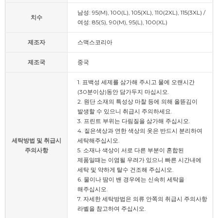
남성: 95(M), 100(L), 105(XL), 110(2XL), 115(3XL) /
치수
여성: 85(S), 90(M), 95(L), 100(XL)
제조자
스맥스코리아
제조국
중국
1. 표백성 세제를 삼가해 주시고 물에 오랜시간
(30분이상)동안 담가두지 마십시오.
2. 원단 소재의 특성상 마찰 등에 의해 올뜯김이
발생할 수 있으니 취급시 주의하세요.
3. 프린트 부위는 다림질을 삼가해 주십시오.
4. 짙은색상과 연한 색상의 옷은 반드시 분리하여
세탁방법 및 취급시
세탁해주십시오.
주의사항
5. 소재나 색상이 서로 다른 부분이 혼합된
제품일때는 이염될 우려가 있으니 빠른 시간내에
세탁 및 약하게 탈수 건조해 주십시오.
6. 물이나 땀이 밴 경우에는 신속히 세탁을
해주십시오.
7. 자세한 세탁방법은 의류 안쪽의 취급시 주의사항
라벨을 참고하여 주십시오.