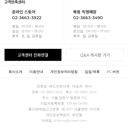
고객만족센터
온라인 스토어
목동 직영매장
02-3663-3922
02-3663-3490
평일 : 10:00 ~ 16:00
평일 : 09:00 ~ 18:00
점심 : 12:00 ~ 13:00
토요일 : 09:00 ~ 17:00
휴무 : 토, 일, 공휴일
휴무 : 일, 공휴일
고객센터 전화연결
Q&A 게시판 가기
회사소개
이용안내
개인정보처리방침
입점/제휴
PC 버전
상호명 : 배드민턴마켓 대표자 : 유미
전화 : 02-3663-3922 팩스 : 02-3663-3245
주소 : 서울 양천구 등촌로 192
사업자등록번호 : 109-86-04781
통신판매업신고번호 : 제 2017-서울양천-0835호
개인정보책임자 : 유인철
이메일 : shfence@naver.com