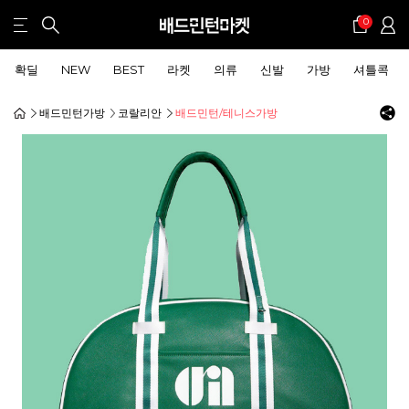
0
확딜
NEW
BEST
라켓
의류
신발
가방
셔틀콕
배드민턴가방
코랄리안
배드민턴/테니스가방