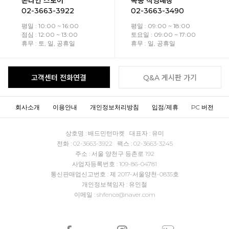
온라인 스토어
목동 직영매장
02-3663-3922
02-3663-3490
평일 : 10:00 ~ 16:00
평일 : 09:00 ~ 18:00
점심 : 12:00 ~ 13:00
토요일 : 09:00 ~ 17:00
휴무 : 토, 일, 공휴일
휴무 : 일, 공휴일
고객센터 전화연결
Q&A 게시판 가기
회사소개
이용안내
개인정보처리방침
입점/제휴
PC 버전
상호명 : 배드민턴마켓 대표자 : 유미
전화 : 02-3663-3922 팩스 : 02-3663-3245
주소 : 서울 양천구 등촌로 192
사업자등록번호 : 109-86-04781
통신판매업신고번호 : 제 2017-서울양천-0835호
개인정보책임자 : 유인철
이메일 : shfence@naver.com