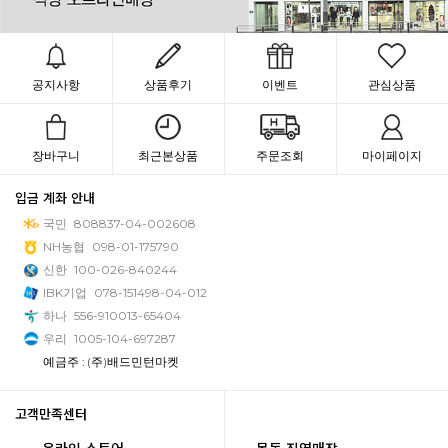
공지사항
상품후기
이벤트
관심상품
장바구니
최근본상품
주문조회
마이페이지
입금 계좌 안내
국민
808837-04-002608
NH농협
098-01-175790
신한
100-026-840244
IBK기업
078-151498-04-012
하나
556-910013-65404
우리
1005-104-697287
예금주 : (주)배드민턴마켓
고객만족센터