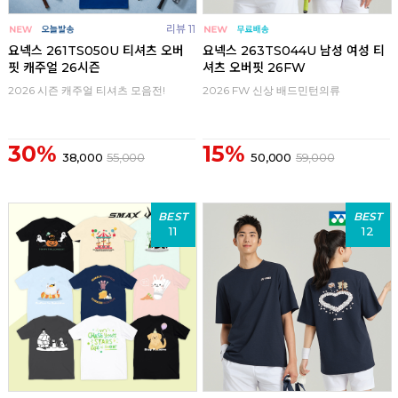
리뷰 11
요넥스 261TS050U 티셔츠 오버
요넥스 263TS044U 남성 여성 티
핏 캐주얼 26시즌
셔츠 오버핏 26FW
2026 시즌 캐주얼 티셔츠 모음전!
2026 FW 신상 배드민턴의류
30%
15%
38,000
55,000
50,000
59,000
BEST
BEST
11
12