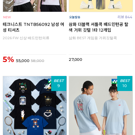
리뷰 844
테크니스트 TNTB56092 남성 여
삼화 더블랙 셔틀콕 배드민턴공 탈
성 티셔츠
색 거위 깃털 1타 12개입
2026 FW 신상 배드민턴의류
삼화 BEST 게임용 거위깃털콕
5%
27,000
55,000
58,000
BEST
BEST
9
10