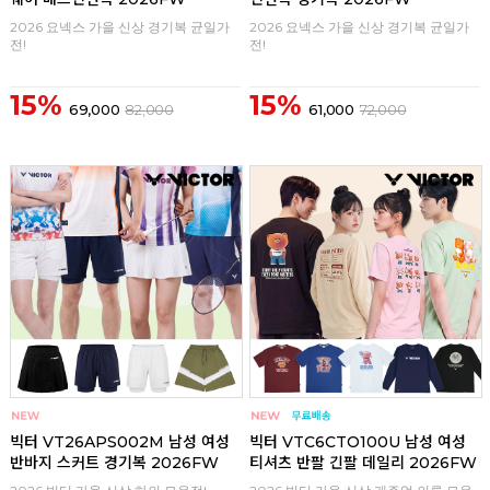
2026 요넥스 가을 신상 경기복 균일가
2026 요넥스 가을 신상 경기복 균일가
전!
전!
15%
15%
69,000
82,000
61,000
72,000
구매
0
구매
0
빅터 VT26APS002M 남성 여성
빅터 VTC6CTO100U 남성 여성
반바지 스커트 경기복 2026FW
티셔츠 반팔 긴팔 데일리 2026FW