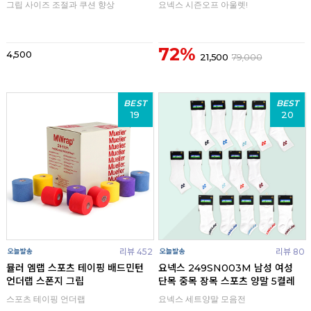
그립 사이즈 조절과 쿠션 향상
요넥스 시즌오프 아울렛!
72%
4,500
21,500
79,000
BEST
BEST
19
20
리뷰 452
리뷰 80
뮬러 엠랩 스포츠 테이핑 배드민턴
요넥스 249SN003M 남성 여성
언더랩 스폰지 그립
단목 중목 장목 스포츠 양말 5켤레
스포츠 테이핑 언더랩
요넥스 세트양말 모음전