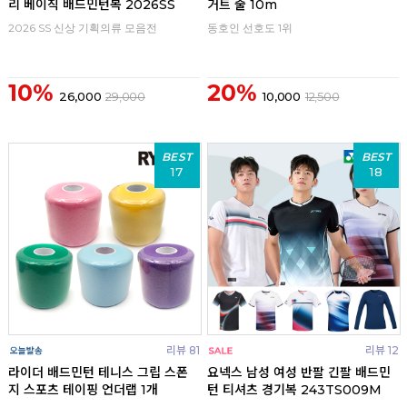
리 베이직 배드민턴복 2026SS
거트 줄 10m
2026 SS 신상 기획의류 모음전
동호인 선호도 1위
10%
20%
26,000
29,000
10,000
12,500
BEST
BEST
17
18
리뷰 81
리뷰 12
라이더 배드민턴 테니스 그립 스폰
요넥스 남성 여성 반팔 긴팔 배드민
지 스포츠 테이핑 언더랩 1개
턴 티셔츠 경기복 243TS009M