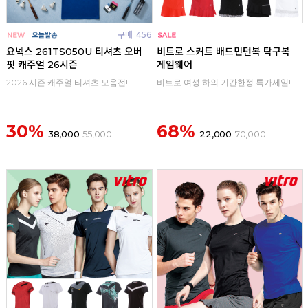
구매
456
구매
0
요넥스 261TS050U 티셔츠 오버
비트로 스커트 배드민턴복 탁구복
핏 캐주얼 26시즌
게임웨어
2026 시즌 캐주얼 티셔츠 모음전!
비트로 여성 하의 기간한정 특가세일!
30%
68%
38,000
55,000
22,000
70,000