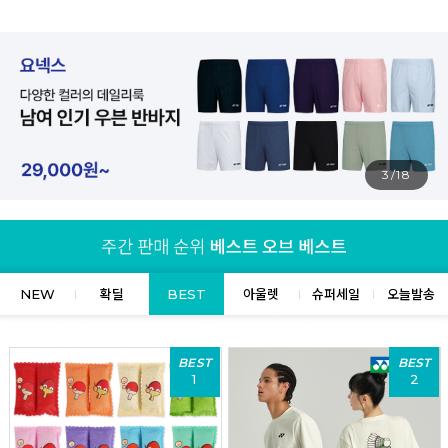
4/18
NEW
확딜
BEST
아울렛
슈퍼세일
오늘발송
BEST
BEST
1
2