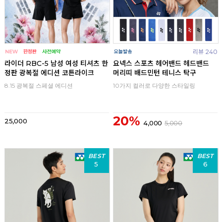
리뷰 240
라이더 RBC-5 남성 여성 티셔츠 한
요넥스 스포츠 헤어밴드 헤드밴드
정판 광복절 에디션 코튼라이크
머리띠 배드민턴 테니스 탁구
8.15 광복절 스페셜 에디션
10가지 컬러로 다양한 스타일링
20%
25,000
4,000
5,000
BEST
BEST
5
6