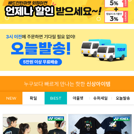
NEW
확딜
BEST
아울렛
슈퍼세일
오늘발송