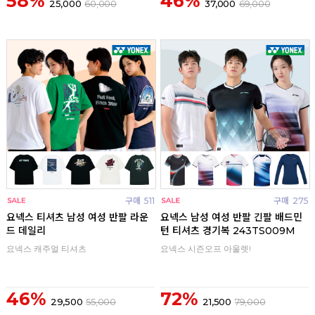
58%
46%
25,000
60,000
37,000
69,000
구매
511
구매
275
요넥스 티셔츠 남성 여성 반팔 라운
요넥스 남성 여성 반팔 긴팔 배드민
드 데일리
턴 티셔츠 경기복 243TS009M
요넥스 캐주얼 티셔츠
요넥스 시즌오프 아울렛!
46%
72%
29,500
55,000
21,500
79,000