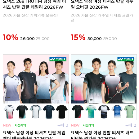
요넥스 269TR011M 남성 여성 티
요넥스 남성 여성 티셔츠 반팔 캐주
셔츠 반팔 긴팔 데일리 2026FW
얼 오버핏 2026FW
2026 가을 신상 기획의류 모음전!
2026 가을 신상 캐주얼 티셔츠 균일가
전!
10%
15%
26,000
29,000
50,000
59,000
구매
3
구매
2
요넥스 남성 여성 티셔츠 반팔 게임
요넥스 남성 여성 반팔 티셔츠 배드
웨어 배드민턴복 2026FW
민턴복 경기복 2026FW