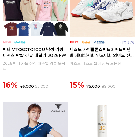
리뷰 376
빅터 VTC6CTO100U 남성 여성
미즈노 사이클론스피드3 배드민턴
티셔츠 반팔 긴팔 데일리 2026FW
화 체대입시화 인도어화 와이드 신
발
2026 빅터 가을 신상 캐주얼 의류 모음
미즈노 베스트 셀러 상품 모음전
전!
16%
15%
46,000
55,000
75,000
89,000