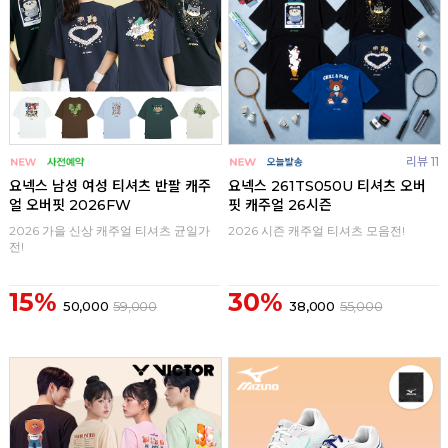
리뷰 11
요넥스 남성 여성 티셔츠 반팔 캐주
요넥스 261TS050U 티셔츠 오버
얼 오버핏 2026FW
핏 캐주얼 26시즌
2026 가을 신상 캐주얼 티셔츠 균일가
2026 시즌 캐주얼 티셔츠 모음전!
전!
15%
30%
50,000
59,000
38,000
55,000