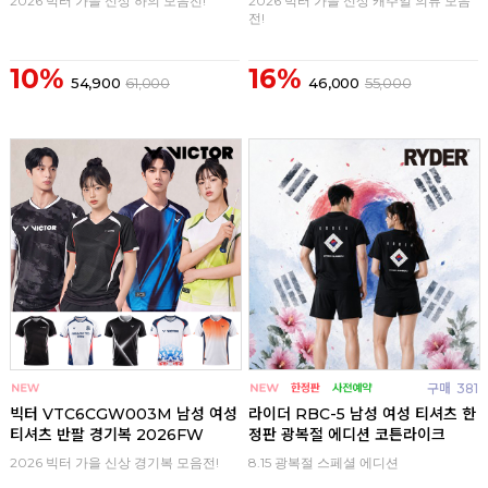
2026 빅터 가을 신상 하의 모음전!
2026 빅터 가을 신상 캐주얼 의류 모음
전!
10%
16%
54,900
61,000
46,000
55,000
구매
0
구매
381
빅터 VTC6CGW003M 남성 여성
라이더 RBC-5 남성 여성 티셔츠 한
티셔츠 반팔 경기복 2026FW
정판 광복절 에디션 코튼라이크
2026 빅터 가을 신상 경기복 모음전!
8.15 광복절 스페셜 에디션