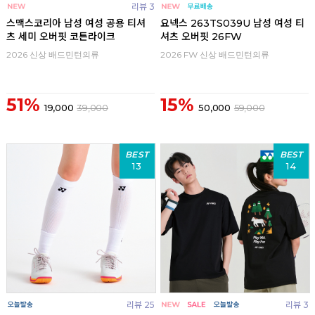
리뷰 3
스맥스코리아 남성 여성 공용 티셔
요넥스 263TS039U 남성 여성 티
츠 세미 오버핏 코튼라이크
셔츠 오버핏 26FW
2026 신상 배드민턴의류
2026 FW 신상 배드민턴의류
51%
15%
19,000
39,000
50,000
59,000
BEST
BEST
13
14
리뷰 25
리뷰 3