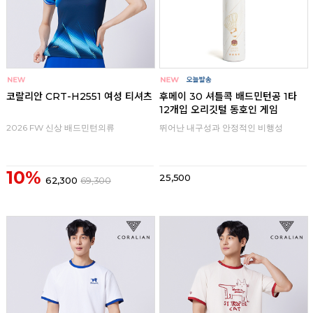
코랄리안 CRT-H2551 여성 티셔츠
후메이 30 셔틀콕 배드민턴공 1타
12개입 오리깃털 동호인 게임
2026 FW 신상 배드민턴의류
뛰어난 내구성과 안정적인 비행성
10%
25,500
62,300
69,300