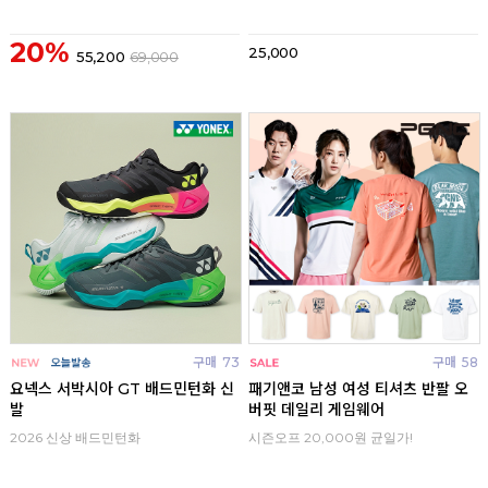
20%
25,000
55,200
69,000
구매
73
구매
58
요넥스 서박시아 GT 배드민턴화 신
패기앤코 남성 여성 티셔츠 반팔 오
발
버핏 데일리 게임웨어
2026 신상 배드민턴화
시즌오프 20,000원 균일가!