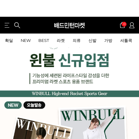
0
확딜
NEW
BEST
라켓
의류
신발
가방
셔틀콕