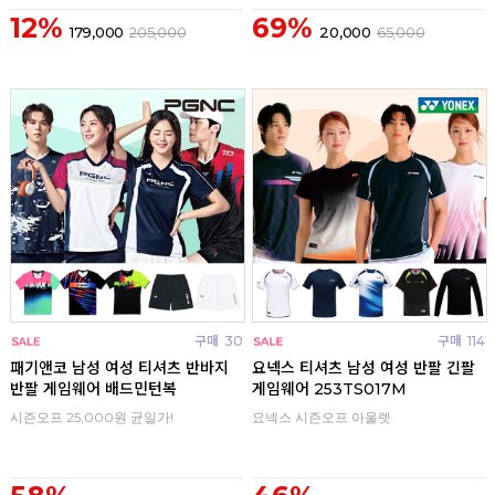
12%
69%
179,000
205,000
20,000
65,000
구매
30
구매
114
패기앤코 남성 여성 티셔츠 반바지
요넥스 티셔츠 남성 여성 반팔 긴팔
반팔 게임웨어 배드민턴복
게임웨어 253TS017M
시즌오프 25,000원 균일가!
요넥스 시즌오프 아울렛