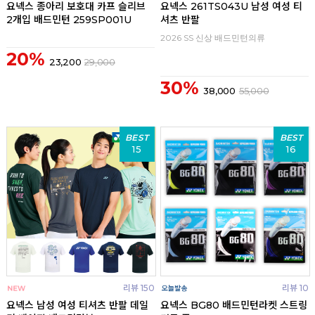
요넥스 종아리 보호대 카프 슬리브
요넥스 261TS043U 남성 여성 티
2개입 배드민턴 259SP001U
셔츠 반팔
2026 SS 신상 배드민턴의류
20%
23,200
29,000
30%
38,000
55,000
BEST
BEST
15
16
리뷰 150
리뷰 10
요넥스 남성 여성 티셔츠 반팔 데일
요넥스 BG80 배드민턴라켓 스트링