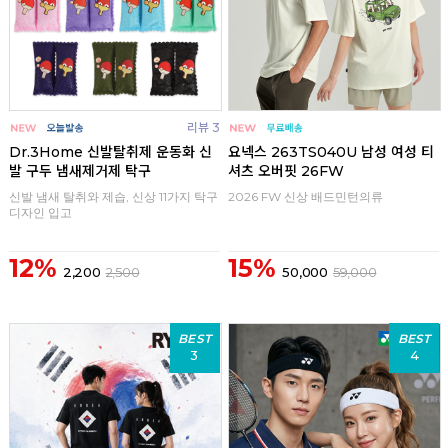
리뷰 3
Dr.3Home 신발탈취제 운동화 신
요넥스 263TS040U 남성 여성 티
발 구두 냄새제거제 탁구
셔츠 오버핏 26FW
신발 냄새 탈취와 제습, 신상 11가지 탁구
2026 FW 신상 배드민턴의류
디자인 입고
12%
15%
2,200
2,500
50,000
59,000
BEST
BEST
3
4