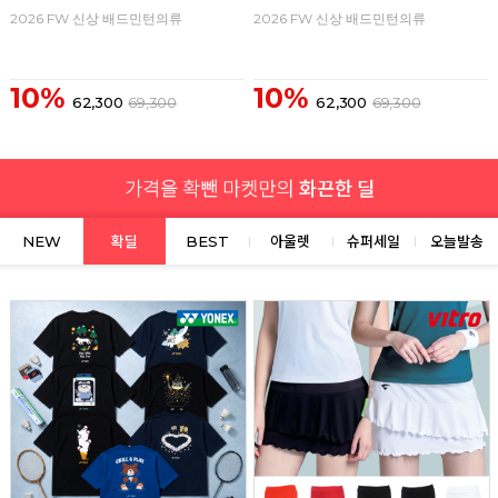
2026 FW 신상 배드민턴의류
2026 FW 신상 배드민턴의류
10%
10%
62,300
69,300
62,300
69,300
NEW
확딜
BEST
아울렛
슈퍼세일
오늘발송